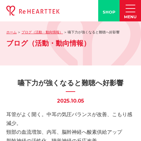
SHOP
MENU
ホーム
ブログ（活動・動向情報）
嚥下力が強くなると難聴へ好影響
製品情報
ブログ（活動・動向情報）
-「タン練くん」
-「FACE LINE BOTTLE」
活動情報
-ブログ
嚥下力が強くなると難聴へ好影響
-学会発表情報
-お客様の声
2025.10.05
-メディア紹介事例
耳管がよく開く。中耳の気圧バランスが改善、こもり感
誤嚥・誤嚥性肺炎の知識
減少。
-誤嚥・誤嚥性肺炎とは
頸部の血流増加、内耳、脳幹神経へ酸素供給アップ
-誤嚥のQ&A(コラム)
脳幹神経の活性化、聴覚神経の反応改善