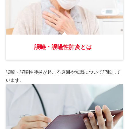
誤嚥・誤嚥性肺炎とは
誤嚥・誤嚥性肺炎が起こる原因や
知識について記載して
います。