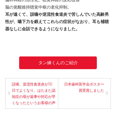
-誤嚥・誤嚥性肺炎の予防策
脳の覚醒維持聴覚中枢の老化抑制。
耳が遠くて、誤嚥や逆流性食道炎で苦しんでいた高齢男
会社情報
性が、嚥下力を鍛えてこれらの症状がなおり、耳も補聴
器なしに会話できるようになりました。
ショップ
電話する
タン練くんのご紹介
誤嚥、逆流性食道炎が10
日本歯科医学会ポスター
日でよくなり、はたまた認
賞受賞しました
知症の母が返事や対応が早
くなったというお客様の声