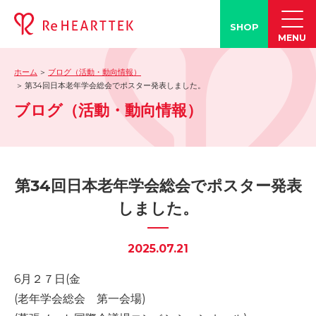
SHOP
MENU
ホーム
ブログ（活動・動向情報）
製品情報
第34回日本老年学会総会でポスター発表しました。
ブログ（活動・動向情報）
-「タン練くん」
-「FACE LINE BOTTLE」
活動情報
-ブログ
第34回日本老年学会総会でポスター発表
-学会発表情報
しました。
-お客様の声
-メディア紹介事例
2025.07.21
誤嚥・誤嚥性肺炎の知識
6月２７日(金
-誤嚥・誤嚥性肺炎とは
(老年学会総会 第一会場)
-誤嚥のQ&A(コラム)