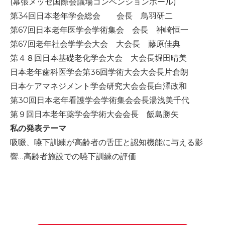
(幕張メッセ国際会議場コンベンションホール)
-誤嚥・誤嚥性肺炎の予防策
第34回日本老年学会総会 会長 鳥羽研二
会社情報
第67回日本老年医学会学術集会 会長 神崎恒一
第67回老年社会学学会大会 大会長 藤原佳典
ショップ
第４８回日本基礎老化学会大会 大会長堀田晴美
日本老年歯科医学会第36回学術大会大会長片倉朗
日本ケアマネジメント学会研究大会会長白澤政和
電話する
第30回日本老年看護学会学術集会会長湯浅美千代
第９回日本老年薬学会学術大会会長 飯島勝矢
私の発表テーマ
吸啜、嚥下訓練が高齢者の舌圧と認知機能に与える影
響…高齢者施設での嚥下訓練の評価