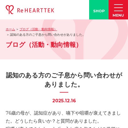
SHOP
MENU
ホーム
ブログ（活動・動向情報）
製品情報
認知のある方のご子息から問い合わせがありました。
ブログ（活動・動向情報）
-「タン練くん」
-「FACE LINE BOTTLE」
活動情報
-ブログ
認知のある方のご子息から問い合わせが
-学会発表情報
ありました。
-お客様の声
-メディア紹介事例
2025.12.16
誤嚥・誤嚥性肺炎の知識
76歳の母が、認知症があり、嚥下や咀嚼が衰えてきまし
-誤嚥・誤嚥性肺炎とは
た。どうしたら良いか？と質問がありました。
-誤嚥のQ&A(コラム)