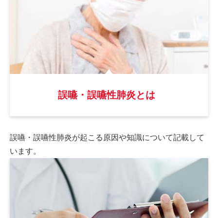
誤嚥・誤嚥性肺炎とは
誤嚥・誤嚥性肺炎が起こる原因や
知識について記載して
います。