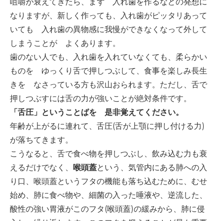
咀嚼が衰えてきたら、まず 入れ歯を作るなどの発想に
-誤嚥・誤嚥性肺炎の予防策
なりますが、新しく作っても、入れ歯がピッタリあって
会社情報
いても 入れ歯の異物感に我慢ができなくなって外して
しまうことが よくあります。
ショップ
歯のない人でも、入れ歯を入れていなくても、柔らかい
ものを ゆっくり舌で押しつぶして、食事を楽しみ長生
きを なさっている方も沢山おられます。ただし、舌で
電話する
押しつぶすには舌の力が強いことが絶対条件です。
「舌圧」ということばを 是非覚えてください。
年齢が上がるに連れて、舌圧(舌が上顎に押し付ける力)
が落ちてきます。
こうなると、舌で食べ物を押しつぶし、飲み込む力も衰
えるだけでなく、
喉頭蓋
という、気管内にある肺への入
り口、喉頭蓋というフタの機能も落ち込むために、むせ
始め、肺に食べ物や、細菌の入った唾液や、逆流した、
酸性の強い胃液がこのフタ(喉頭蓋)の緩みから、肺に侵