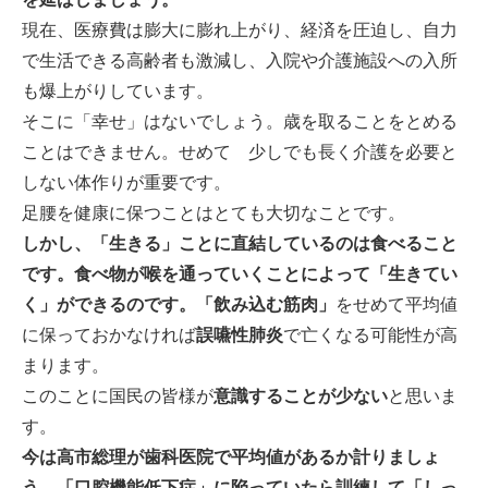
-誤嚥・誤嚥性肺炎の予防策
現在、医療費は膨大に膨れ上がり、経済を圧迫し、自力
で生活できる高齢者も激減し、入院や介護施設への入所
会社情報
も爆上がりしています。
そこに「幸せ」はないでしょう。歳を取ることをとめる
ショップ
ことはできません。せめて 少しでも長く介護を必要と
しない体作りが重要です。
電話する
足腰を健康に保つことはとても大切なことです。
しかし、「生きる」ことに直結しているのは食べること
です。食べ物が喉を通っていくことによって「生きてい
く」ができるのです。「飲み込む筋肉」
をせめて平均値
に保っておかなければ
誤嚥性肺炎
で亡くなる可能性が高
まります。
このことに国民の皆様が
意識することが少ない
と思いま
す。
今は高市総理が歯科医院で平均値があるか計りましょ
う、「口腔機能低下症」に陥っていたら訓練して「しっ