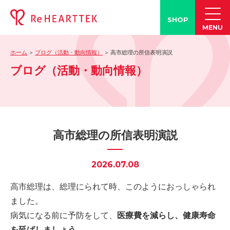
SHOP
MENU
ホーム
ブログ（活動・動向情報）
高市総理の所信表明演説
製品情報
ブログ（活動・動向情報）
-「タン練くん」
-「FACE LINE BOTTLE」
活動情報
-ブログ
高市総理の所信表明演説
-学会発表情報
-お客様の声
2026.07.08
-メディア紹介事例
高市総理は、総理にられて時、このようにおっしゃられ
誤嚥・誤嚥性肺炎の知識
ました。
-誤嚥・誤嚥性肺炎とは
病気になる前に予防をして、
医療費を減らし、健康寿命
-誤嚥のQ&A(コラム)
を延ばしましょう。