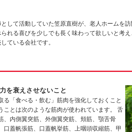
師として活動していた笠原直樹が、老人ホームを訪
べられる喜びを少しでも長く味わって欲しいと考え
売している会社です。
力を
衰えさせないこと
取る「食べる・飲む」筋肉を強化しておくこと
うことは次のような筋肉が使われています。 舌
筋、内側翼突筋、外側翼突筋、頬筋、顎舌骨
、口蓋帆張筋、口蓋帆挙筋、上咽頭収縮筋、甲