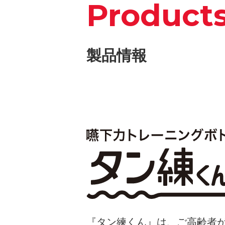
Product
製品情報
『タン練くん』は、ご高齢者