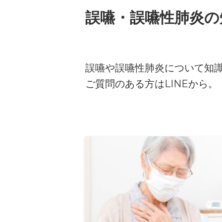
誤嚥・誤嚥性肺炎の
誤嚥や誤嚥性肺炎について知
ご質問のある方はLINEから。