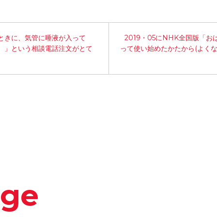
るときに、気管に唾液が入って
2019・05にNHK全国版「
。」という相談電話注文がとて
って使い始めたかたから(よくな
dge