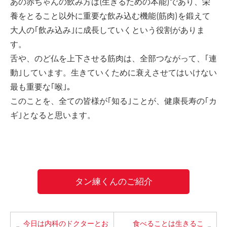
あの赤ちゃんの飲み方は(生きるための本能)であり、栄
-誤嚥・誤嚥性肺炎の予防策
養をとること以外に重要な飲み込む機能(筋肉)を鍛えて
会社情報
大人の｢飲み込み｣に成長していくという役割がありま
す。
ショップ
舌や、のど仏を上下させる筋肉は、全部つながって、｢連
動｣しています。生きていくために衰えさせてはいけない
最も重要な｢喉｣。
電話する
このことを、全ての皆様が｢知る｣ことが、健康長寿の｢カ
ギ｣となると思います。
タン練くんのご紹介
今日は内科のドクターとお
食べることは生きるこ