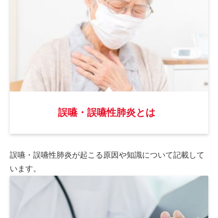
誤嚥・誤嚥性肺炎とは
誤嚥・誤嚥性肺炎が起こる原因や
知識について記載して
います。