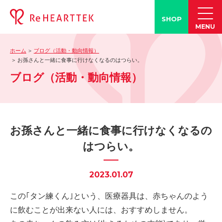
SHOP
MENU
ホーム
ブログ（活動・動向情報）
製品情報
お孫さんと一緒に食事に行けなくなるのはつらい。
ブログ（活動・動向情報）
-「タン練くん」
-「FACE LINE BOTTLE」
活動情報
-ブログ
お孫さんと一緒に食事に行けなくなるの
-学会発表情報
はつらい。
-お客様の声
-メディア紹介事例
2023.01.07
誤嚥・誤嚥性肺炎の知識
この｢タン練くん｣という、医療器具は、赤ちゃんのよう
-誤嚥・誤嚥性肺炎とは
に飲むことが出来ない人には、おすすめしません。
-誤嚥のQ&A(コラム)