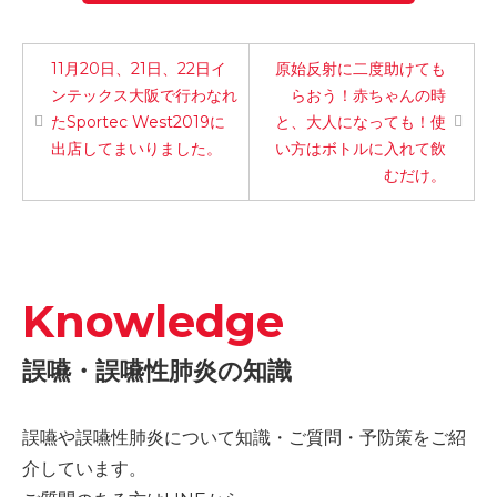
-誤嚥・誤嚥性肺炎の予防策
会社情報
11月20日、21日、22日イ
原始反射に二度助けても
ンテックス大阪で行わなれ
らおう！赤ちゃんの時
たSportec West2019に
と、大人になっても！使
ショップ
出店してまいりました。
い方はボトルに入れて飲
むだけ。
電話する
Knowledge
誤嚥・誤嚥性肺炎の知識
誤嚥や誤嚥性肺炎について知識・ご質問・予防策をご紹
介しています。