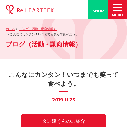
SHOP
MENU
ホーム
ブログ（活動・動向情報）
製品情報
こんなにカンタン！いつまでも笑って食べよう。
ブログ（活動・動向情報）
-「タン練くん」
-「FACE LINE BOTTLE」
活動情報
-ブログ
こんなにカンタン！いつまでも笑って
-学会発表情報
食べよう。
-お客様の声
-メディア紹介事例
2019.11.23
誤嚥・誤嚥性肺炎の知識
-誤嚥・誤嚥性肺炎とは
タン練くんのご紹介
-誤嚥のQ&A(コラム)