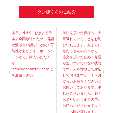
-誤嚥・誤嚥性肺炎の予防策
タン練くんのご紹介
会社情報
ショップ
本日、NHK「おはよう日
御注文頂いた皆様へ。大
本」全国放送のため、電話
変遅れていることをお詫
が混み合い話し中が続く可
びいたします。あまりに
電話する
能性があります、ホームペ
もたくさんの方々から、
ージから、購入いただく
注文を頂いたため 発送
か、
が追いついていない状態
info@rehearttek.comに
です。人を増やして対応
御連絡下さい。
しておりますが、１ヶ月
ぐらいお待ちくださいと
お願いしております。申
し訳ございません。必ず
お送りいたしますので、
お待ちくださいますよう
お願い致します。