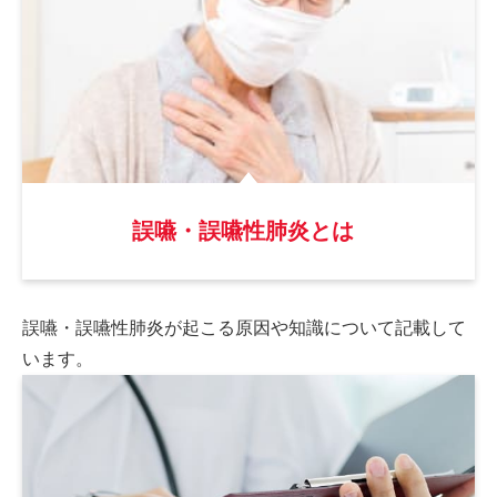
誤嚥・誤嚥性肺炎とは
誤嚥・誤嚥性肺炎が起こる原因や
知識について記載して
います。