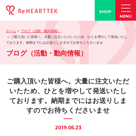
SHOP
MENU
ホーム
ブログ（活動・動向情報）
製品情報
ご購入頂いた皆様へ。大量に注文いただいたため、ひとを増やして発送いたし
ております。納期までにはお送りしますのでお待ちくださいませ
-「タン練くん」
ブログ（活動・動向情報）
-「FACE LINE BOTTLE」
活動情報
-ブログ
ご購入頂いた皆様へ。大量に注文いただ
-学会発表情報
いたため、ひとを増やして発送いたし
-お客様の声
ております。納期までにはお送りしま
-メディア紹介事例
すのでお待ちくださいませ
誤嚥・誤嚥性肺炎の知識
-誤嚥・誤嚥性肺炎とは
2019.05.23
-誤嚥のQ&A(コラム)