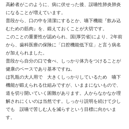
高齢者がこのように、病に伏せった後、誤嚥性肺炎肺炎
-誤嚥・誤嚥性肺炎の予防策
になることが増えています。
会社情報
普段から、口の中を清潔にするとか、嚥下機能『飲み込
むための筋肉』を、鍛えておくことが大切です。
ショップ
このことの重要性が認められ、国(厚労省)により、2年前
から、歯科医療の保険に「口腔機能低下症」と言う病名
が加えられました。
電話する
普段から自分の口で食べ、しっかり体力をつけることが
健康のベースであり基本ですね。
ほ乳瓶の大人用で 大きくしっかりしているため 嚥下
機能が鍛えられる仕組みですが、いままにないもので、
道を切り開いていく困難があります。人からなかなか理
解されにくいのは当然です。しっかり説明を続けて少し
でも 誤嚥で苦しむ人を減らすという目標に向かいま
す。