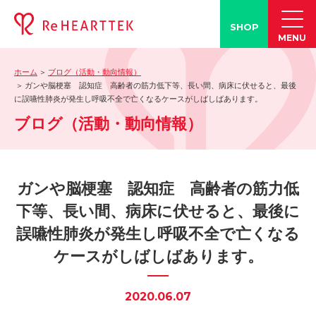
SHOP
MENU
ホーム
ブログ（活動・動向情報）
製品情報
ガンや脳梗塞 認知症 高齢者の筋力低下等、長い間、病床に伏せると、最後
に誤嚥性肺炎が発生し呼吸不全で亡くなるケースがしばしばあります。
-「タン練くん」
ブログ（活動・動向情報）
-「FACE LINE BOTTLE」
活動情報
-ブログ
ガンや脳梗塞 認知症 高齢者の筋力低
-学会発表情報
下等、長い間、病床に伏せると、最後に
-お客様の声
誤嚥性肺炎が発生し呼吸不全で亡くなる
-メディア紹介事例
ケースがしばしばあります。
誤嚥・誤嚥性肺炎の知識
-誤嚥・誤嚥性肺炎とは
2020.06.07
-誤嚥のQ&A(コラム)