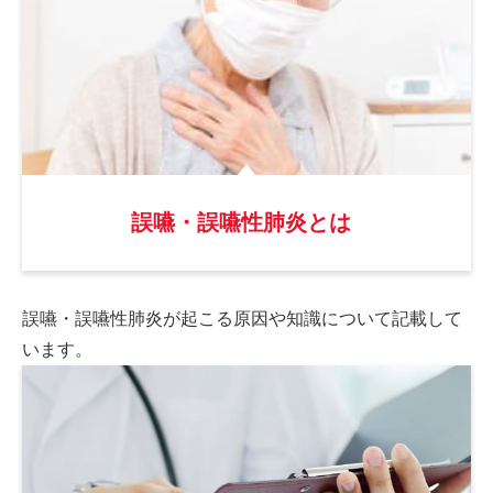
誤嚥・誤嚥性肺炎とは
誤嚥・誤嚥性肺炎が起こる原因や
知識について記載して
います。