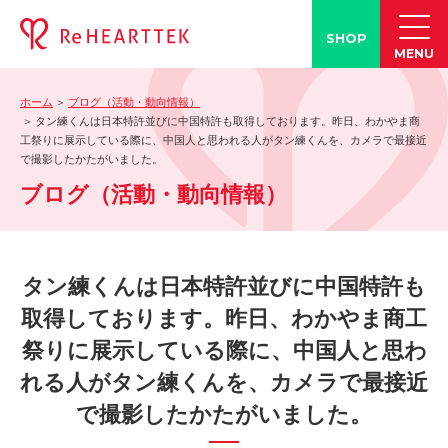
SHOP
MENU
ホーム
ブログ（活動・動向情報）
製品情報
タン練くんは日本特許並びに中国特許も取得しております。昨日、わかやま商
工祭りに展示している際に、中国人と思われる人がタン練くんを、カメラで最接近
-「タン練くん」
で撮影したかたがいました。
-「FACE LINE BOTTLE」
ブログ（活動・動向情報）
活動情報
-ブログ
タン練くんは日本特許並びに中国特許も
-学会発表情報
取得しております。昨日、わかやま商工
-お客様の声
-メディア紹介事例
祭りに展示している際に、中国人と思わ
誤嚥・誤嚥性肺炎の知識
れる人がタン練くんを、カメラで最接近
で撮影したかたがいました。
-誤嚥・誤嚥性肺炎とは
-誤嚥のQ&A(コラム)