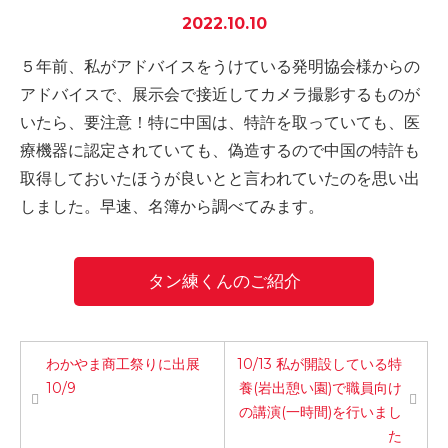
2022.10.10
-誤嚥・誤嚥性肺炎の予防策
会社情報
５年前、私がアドバイスをうけている発明協会様からの
アドバイスで、展示会で接近してカメラ撮影するものが
ショップ
いたら、要注意！特に中国は、特許を取っていても、医
療機器に認定されていても、偽造するので中国の特許も
取得しておいたほうが良いとと言われていたのを思い出
電話する
しました。早速、名簿から調べてみます。
タン練くんのご紹介
わかやま商工祭りに出展
10/13 私が開設している特
10/9
養(岩出憩い園)で職員向け
の講演(一時間)を行いまし
た