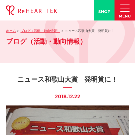
SHOP
MENU
ホーム
ブログ（活動・動向情報）
ニュース和歌山大賞 発明賞に！
製品情報
ブログ（活動・動向情報）
-「タン練くん」
-「FACE LINE BOTTLE」
活動情報
-ブログ
ニュース和歌山大賞 発明賞に！
-学会発表情報
-お客様の声
2018.12.22
-メディア紹介事例
誤嚥・誤嚥性肺炎の知識
-誤嚥・誤嚥性肺炎とは
-誤嚥のQ&A(コラム)