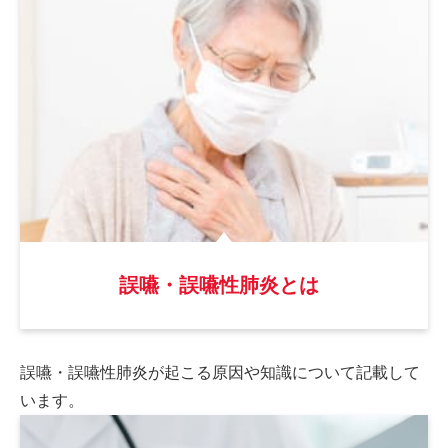
誤嚥・誤嚥性肺炎とは
誤嚥・誤嚥性肺炎が起こる原因や
知識について記載して
います。