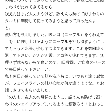
-誤嚥・誤嚥性肺炎の予防策
まわりがたれてきてるから…
誤えんはまだ大丈夫やけど、誤えんも防げて顔まわりの
会社情報
タルミに期待して使ってみようと思って買ったんよ。
と。
ショップ
使い方を説明しました。吸い口（ニップル）をくわえて
舌を上に押し上げるようにニップルを押し潰すようにし
電話する
てもらうと水等が少しずつ出てきます。これを数回繰り
返して下さい。だんだん舌、アゴ等が疲れてきます。無
理せず休みながらで良いので、1日数回、ご自身のペース
で毎日使って下さい。と。
私も何日か使っていて顔を洗う時に、いつもと違う感覚
が。フェイスラインの触り心地が何か違うような。とお
話しさせてもらいました。
その方も、友人のお母様のように、誤えんも防げて顔ま
わりのシェイプアップになるように頑張ろう！とおっし
ゃっていました。