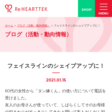
SHOP
MENU
ホーム
ブログ（活動・動向情報）
フェイスラインのシェイプアップに！
製品情報
ブログ（活動・動向情報）
-「タン練くん」
-「FACE LINE BOTTLE」
活動情報
-ブログ
フェイスラインのシェイプアップに！
-学会発表情報
-お客様の声
2021.01.15
-メディア紹介事例
60代の女性から「タン練くん」の使い方について電話を
誤嚥・誤嚥性肺炎の知識
受けました。
-誤嚥・誤嚥性肺炎とは
友人のお母さんが使っていて、しばらくしてそのお母様
-誤嚥のQ&A(コラム)
の顔まわりがすっきりしてきたと聞いて私もだんだん顔