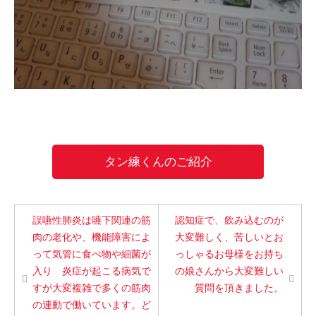
タン練くんのご紹介
誤嚥性肺炎は嚥下関連の筋
認知症で、飲み込むのが
肉の老化や、機能障害によ
大変難しく、苦しいとお
って気管に食べ物や細菌が
っしゃるお母様をお持ち
入り 炎症が起こる病気で
の娘さんから大変難しい
すが大変複雑で多くの筋肉
質問を頂きました。
の連動で働いています。ど