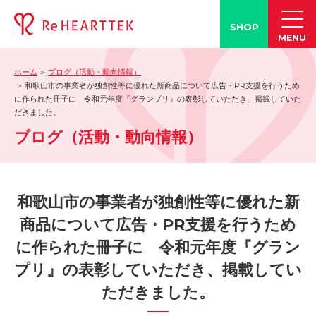
SHOP
MENU
ホーム
ブログ（活動・動向情報）
製品情報
和歌山市の事業者が独創性等に優れた新商品について広告・PR支援を行うため
に作られた冊子に 令和元年度『グランプリ』の表彰していただき、掲載していた
-「タン練くん」
だきました。
-「FACE LINE BOTTLE」
ブログ（活動・動向情報）
活動情報
-ブログ
和歌山市の事業者が独創性等に優れた新
-学会発表情報
商品について広告・PR支援を行うため
-お客様の声
-メディア紹介事例
に作られた冊子に 令和元年度『グラン
誤嚥・誤嚥性肺炎の知識
プリ』の表彰していただき、掲載してい
ただきました。
-誤嚥・誤嚥性肺炎とは
-誤嚥のQ&A(コラム)