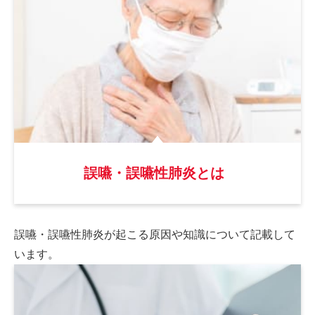
誤嚥・誤嚥性肺炎とは
誤嚥・誤嚥性肺炎が起こる原因や
知識について記載して
います。