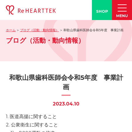
SHOP
MENU
ホーム
ブログ（活動・動向情報）
和歌山県歯科医師会令和5年度 事業計画
製品情報
ブログ（活動・動向情報）
-「タン練くん」
-「FACE LINE BOTTLE」
活動情報
-ブログ
和歌山県歯科医師会令和5年度 事業計
-学会発表情報
画
-お客様の声
-メディア紹介事例
2023.04.10
誤嚥・誤嚥性肺炎の知識
1. 医道高揚に関すること
-誤嚥・誤嚥性肺炎とは
2. 公衆衛生に関すること
-誤嚥のQ&A(コラム)