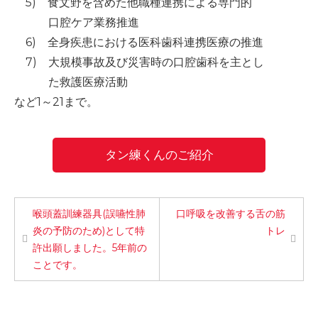
5) 食文野を含めた他職種連携による専門的
口腔ケア業務推進
6) 全身疾患における医科歯科連携医療の推進
7) 大規模事故及び災害時の口腔歯科を主とし
た救護医療活動
など1～21まで。
タン練くんのご紹介
喉頭蓋訓練器具(誤嚥性肺
口呼吸を改善する舌の筋
炎の予防のため)として特
トレ
許出願しました。5年前の
ことです。