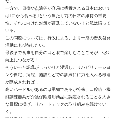
だ。
-誤嚥・誤嚥性肺炎の予防策
一方で、胃瘻や点滴等が容易に措置される日本において
会社情報
は｢口から食べる｣という当たり前の日常の維持の重要
性、それに向けた対策が普及していない！と私は憤って
ショップ
いる。
この問題については、行政による、より一層の普及啓発
活動にも期待したい。
電話する
最後まで食事を自分の口と喉で楽しむことこそが、QOL
向上につながる！
そういった認識がしっかりと浸透し、リハビリテーシヨ
ンや自宅、病院、施設などでの訓練にに力を入れる機運
が醸成されれば…
高いハードルがあるのは承知であるが将来、口腔嚥下機
能訓練器具が介護保険適用商品に認定されることを大き
な目標に掲げ、リハートテックの取り組みを続けてい
く。