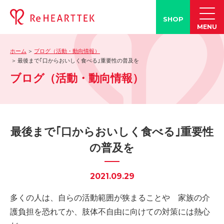
SHOP
MENU
ホーム
ブログ（活動・動向情報）
製品情報
最後まで｢口からおいしく食べる｣重要性の普及を
ブログ（活動・動向情報）
-「タン練くん」
-「FACE LINE BOTTLE」
活動情報
-ブログ
最後まで｢口からおいしく食べる｣重要性
-学会発表情報
の普及を
-お客様の声
-メディア紹介事例
2021.09.29
誤嚥・誤嚥性肺炎の知識
多くの人は、自らの活動範囲が狭まることや 家族の介
-誤嚥・誤嚥性肺炎とは
護負担を恐れてか、肢体不自由に向けての対策には熱心
-誤嚥のQ&A(コラム)