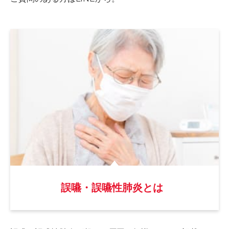
誤嚥・誤嚥性肺炎とは