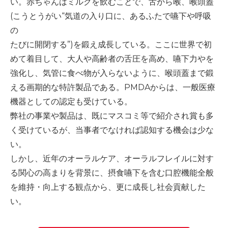
い。赤ちゃんはミルクを飲むことで、舌から喉、喉頭蓋
(こうとうがい“気道の入り口に、あるふたで嚥下や呼吸
の
たびに開閉する”)を鍛え成長している。ここに世界で初
めて着目して、大人や高齢者の舌圧を高め、嚥下力やを
強化し、気管に食べ物が入らないように、喉頭蓋まで鍛
える画期的な特許製品である。PMDAからは、一般医療
機器としての認定も受けている。
弊社の事業や製品は、既にマスコミ等で紹介され賞も多
く受けているが、当事者でなければ認知する機会は少な
い。
しかし、近年のオーラルケア、オーラルフレイルに対す
る関心の高まりを背景に、摂食嚥下を含む口腔機能全般
を維持・向上する観点から、更に成長し社会貢献した
い。