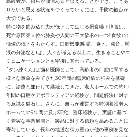
高齢者が、自らが価値あると思えることができ、こうあ
りたいと思える状況をつくっていくには、予防の観点が
大切である。
特に物を飲み込む力が低下して生じる摂食嚥下障害は、
死亡原因第３位の肺炎や人間の三大欲求の一つ｢食欲｣の
価値の低下をもたらす。口腔機能(咀嚼、嚥下、発音、唾
液の分泌など)は、人々が考える以上に、生きることやコ
ミュニケーションとも密接に関わっている。
｢タン練くん｣は歯科医師として、高齢者の口腔に関する
様々な事象をみてきた30年間の臨床経験の強みを基礎
に、診療と並行して継続してきた、老人ホームでの約10
年間の口腔ケアボランティアの経験が、問題解決に対す
る意識を磐石し、さらに、自らが運営する特別養護老人
ホームでの9年間に及ぶ研究、臨床経験が、実証に基づ
く着実な事業展開と、製品に対する信頼を高めることに
寄与している。長年の地道な積み重ねが他の事例を見な