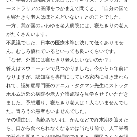
-誤嚥・誤嚥性肺炎の予防策
ーストラリアの医師をつかまえて聞くと、「自分の国で
も寝たきり老人はほとんどいない」とのことでした。
会社情報
一方、我が国のいわゆる老人病院には、寝たきりの老人
がたくさんいます。
ショップ
不思議でした。日本の医療水準は決して低くありませ
ん。むしろ優れているといっても良いくらいです。
電話する
「なぜ、外国には寝たきり老人はいないのか？」
答えはスウェーデンで見つかりました。今から５年前に
なりますが、認知症を専門にしている家内に引き連れら
れて、認知症専門医のアニカ・タクマン先生にストック
ホルム近郊の病院や老人介護施設を見学させていただき
ました。予想通り、寝たきり老人は１人もいませんでし
た。胃ろうの患者もいませんでした。
その理由は、高齢あるいは、がんなどで終末期を迎えた
ら、口から食べられなくなるのは当たり前で、人工栄養
で延命を図ることは非倫理的であると、国民みんなが認