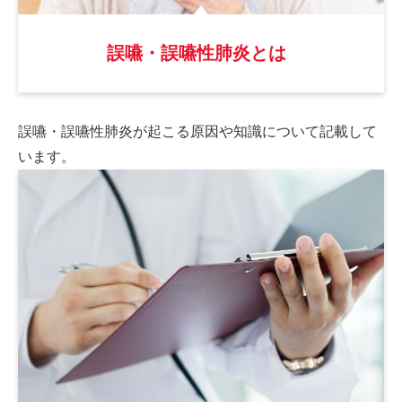
誤嚥・誤嚥性肺炎とは
誤嚥・誤嚥性肺炎が起こる原因や
知識について記載して
います。