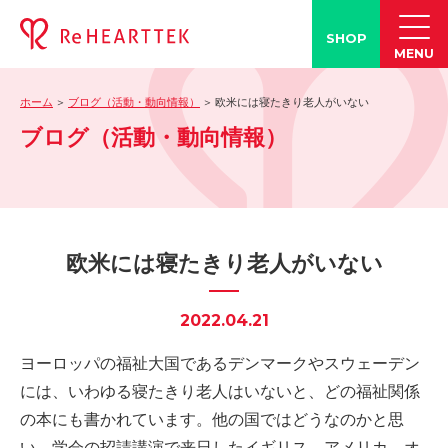
SHOP
MENU
ホーム
ブログ（活動・動向情報）
欧米には寝たきり老人がいない
製品情報
ブログ（活動・動向情報）
-「タン練くん」
-「FACE LINE BOTTLE」
活動情報
-ブログ
欧米には寝たきり老人がいない
-学会発表情報
-お客様の声
2022.04.21
-メディア紹介事例
ヨーロッパの福祉大国であるデンマークやスウェーデン
誤嚥・誤嚥性肺炎の知識
には、いわゆる寝たきり老人はいないと、どの福祉関係
-誤嚥・誤嚥性肺炎とは
の本にも書かれています。他の国ではどうなのかと思
-誤嚥のQ&A(コラム)
い、学会の招請講演で来日したイギリス、アメリカ、オ