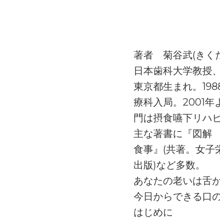
著者 菊谷武(きく
日本歯科大学教授、
東京都生まれ。19
療科入局。2001
門は摂食嚥下リハ
主な著書に『図解 
食事』(共著。女子
出版)など多数。
あなたの老いは舌
今日からできる口
はじめに