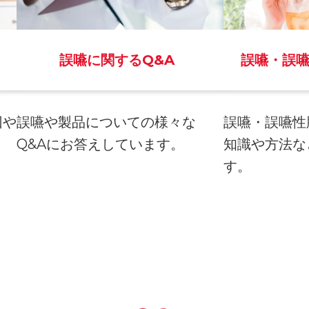
誤嚥に関するQ&A
誤嚥・誤
因や
誤嚥や製品についての様々な
誤嚥・誤嚥性
。
Q&Aにお答えしています。
知識や方法な
す。