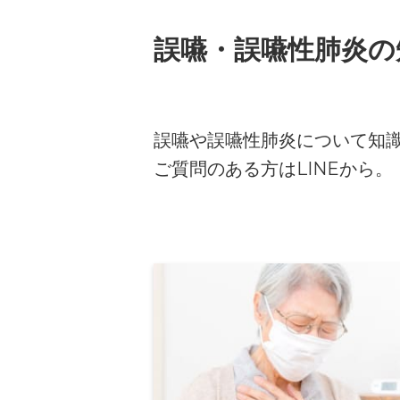
誤嚥・誤嚥性肺炎の
誤嚥や誤嚥性肺炎について知
ご質問のある方はLINEから。