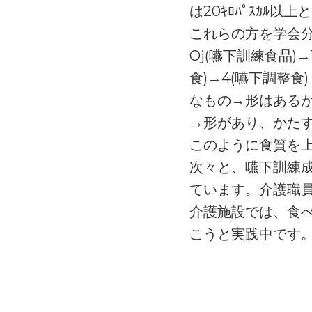
は20ｷﾛﾊﾟｽｶﾙ以
これらの方を学会分
Oj(嚥下訓練食品)→
食)→4(嚥下調整
なもの→形はある
→形があり、かた
このように食質を
次々と、嚥下訓練
ています。介護職
介護施設では、食
こうと実践中です