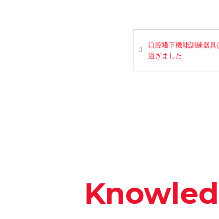
口腔嚥下機能訓練器具(
過ぎました
Knowle