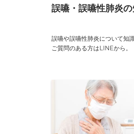
誤嚥・誤嚥性肺炎の
誤嚥や誤嚥性肺炎について知
ご質問のある方はLINEから。