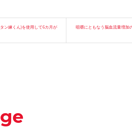
タン練くん)を使用して6カ月が
咀嚼にともなう脳血流量増加
dge