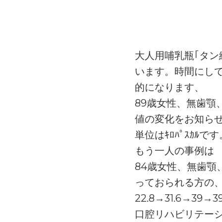
大人用哺乳瓶｢タン
います。時間にして
的になります、
89歳女性、無歯
値の変化をお知ら
単位はｷﾛﾊﾟｽｶﾙです
もう一人の事例は
84歳女性、無歯顎
っておられる方の
22.8→31.6→39
口腔リハビリテーシ