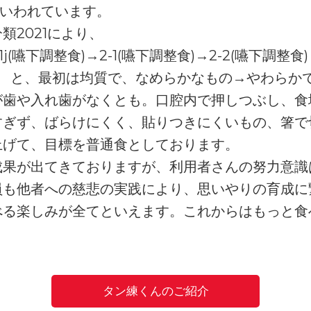
上といわれています。
類2021により、
1j(嚥下調整食)→2-1(嚥下調整食)→2-2(嚥下調整食
食) と、最初は均質で、なめらかなもの→やわらか
が歯や入れ歯がなくとも。口腔内で押しつぶし、食
すぎず、ばらけにくく、貼りつきにくいもの、箸で
上げて、目標を普通食としております。
成果が出てきておりますが、利用者さんの努力意識
員も他者への慈悲の実践により、思いやりの育成に
べる楽しみが全てといえます。これからはもっと食
。
タン練くんのご紹介