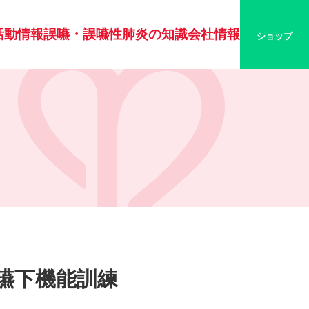
活動情報
誤嚥・誤嚥性肺炎の知識
会社情報
ショップ
嚥下機能訓練