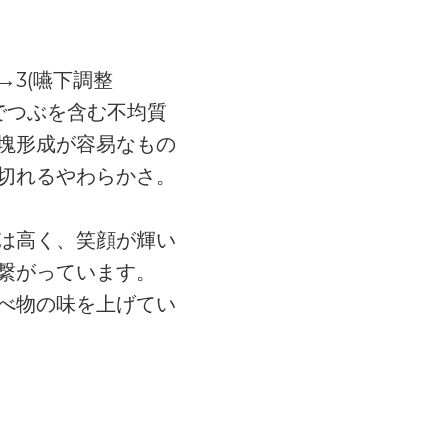
)→3(嚥下調整
でつぶを含む不均質
塊形成が容易なもの
切れるやわらかさ。
は高く、笑顔が輝い
繋がっています。
べ物の味を上げてい