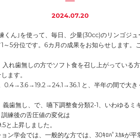
2024.07.20
練くん｣を使って、毎日、少量(30cc)のリンゴジ
1～5分位です。6カ月の成果をお知らせします。
顎、入れ歯無しの方でソフト食を召し上がっている
せします。
。0.4→3.6→19.2→24.1→36.1 と、半年の間
、義歯無し、で、嚥下調整食分類2-1、いわゆるミ
、訓練後の舌圧値の変化は
→39.5と上昇しました。
ョン学会では、一般的な方では、30ｷﾛﾊﾟｽｶﾙが