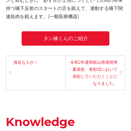
ンと飲むときに 必ず舌が上顎につくという人間の本来
持つ嚥下反射のスタートの舌を鍛えて、連動する嚥下関
連筋肉を鍛えます。(一般医療機器)
タン練くんのご紹介
身近な人が！
令和2年度和歌山県発明考
案表彰 表彰式において
表彰していただくことに
なりました。
Knowledge