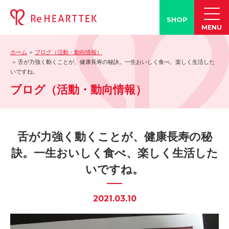
SHOP
MENU
ホーム
ブログ（活動・動向情報）
製品情報
舌が力強く動くことが、健康長寿の秘訣。一生おいしく食べ、楽しく生活した
いですね。
-「タン練くん」
ブログ（活動・動向情報）
-「FACE LINE BOTTLE」
活動情報
-ブログ
舌が力強く動くことが、健康長寿の秘
-学会発表情報
訣。一生おいしく食べ、楽しく生活した
-お客様の声
いですね。
-メディア紹介事例
誤嚥・誤嚥性肺炎の知識
2021.03.10
-誤嚥・誤嚥性肺炎とは
-誤嚥のQ&A(コラム)