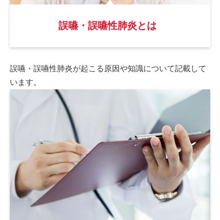
誤嚥・誤嚥性肺炎とは
誤嚥・誤嚥性肺炎が起こる原因や
知識について記載して
います。