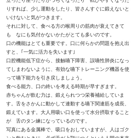
立ったり座ったりがつらくなったり 転びやすくなった
りすれば、少し運動をしたり、皆さんすぐに鍛えないと
いけないと気がつきます。
それに対して、食べる方の喉周りの筋肉が衰えてきて
も なにも気付かないかたがとても多いのです。
口の機能はとても重要です。口に何らかの問題を抱え出
すと、｢一気に活力を失います｣
口腔機能低下症から、接触嚥下障害、誤嚥性肺炎になっ
てしまわないように、有効な嚥下トレーニング機器を使
って嚥下能力を引き戻しましょう。
食べる能力、口の終いを考える時期が早すぎます。
赤ちゃんが飲む力は、鍛えられつつ栄養補給していま
す。舌をさかんに動かして連動する嚥下関連筋を成長、
鍛えています。大人用吸い口を使って水分摂取すること
が 舌のタン練になっているのです。
写真にある金属棒で、吸口をおしていますが、人はゴク