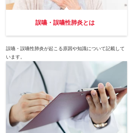
誤嚥・誤嚥性肺炎とは
誤嚥・誤嚥性肺炎が起こる原因や
知識について記載して
います。