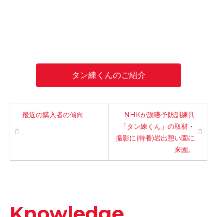
タン練くんのご紹介
最近の購入者の傾向
NHKが誤嚥予防訓練具
「タン練くん」の取材・
撮影に(特養)岩出憩い園に
来園。
Knowledge