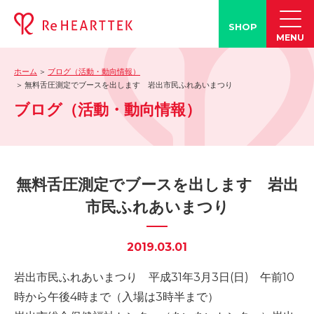
SHOP
MENU
ホーム
ブログ（活動・動向情報）
製品情報
無料舌圧測定でブースを出します 岩出市民ふれあいまつり
ブログ（活動・動向情報）
-「タン練くん」
-「FACE LINE BOTTLE」
活動情報
-ブログ
無料舌圧測定でブースを出します 岩出
-学会発表情報
市民ふれあいまつり
-お客様の声
-メディア紹介事例
2019.03.01
誤嚥・誤嚥性肺炎の知識
岩出市民ふれあいまつり 平成31年3月3日(日) 午前10
-誤嚥・誤嚥性肺炎とは
時から午後4時まで（入場は3時半まで）
-誤嚥のQ&A(コラム)