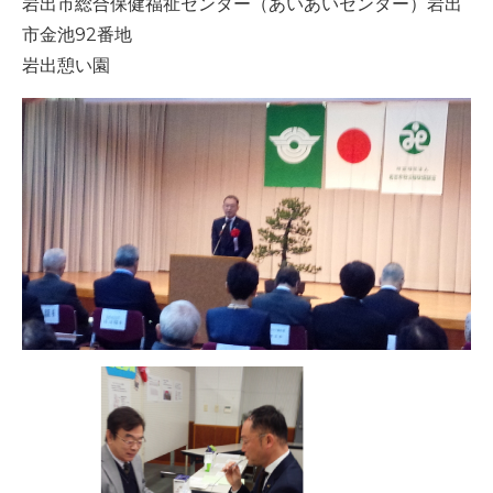
岩出市総合保健福祉センター（あいあいセンター）岩出
-誤嚥・誤嚥性肺炎の予防策
市金池92番地
会社情報
岩出憩い園
ショップ
電話する