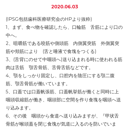
2020.06.03
-誤嚥・誤嚥性肺炎の予防策
会社情報
(IPSG包括歯科医療研究会のHPより抜粋)
1、まず、食べ物を確認したら、口輪筋 舌筋により口の
ショップ
中へ。
2、咀嚼筋である咬筋や側頭筋 内側翼突筋 外側翼突
筋や頬筋により (舌と唾液で食塊をつくる)
電話する
3、(舌背にのせて中咽頭へ)送り込まれる時に使われる筋
肉は舌筋 顎舌骨筋、舌骨舌筋などです。
4、顎をしっかり固定し、口腔内を陰圧にする顎二腹
筋、顎舌骨筋が働いています。
5、口蓋では口蓋帆張筋、口蓋帆挙筋が働くと同時に上
咽頭収縮筋が働き、咽頭部に空間を作り食塊を咽頭へ送
り込みます。
6、その後 咽頭から食道へ送り込みますが、『甲状舌
骨筋が喉頭蓋を閉じ食塊が気道に入るのを防いでいま