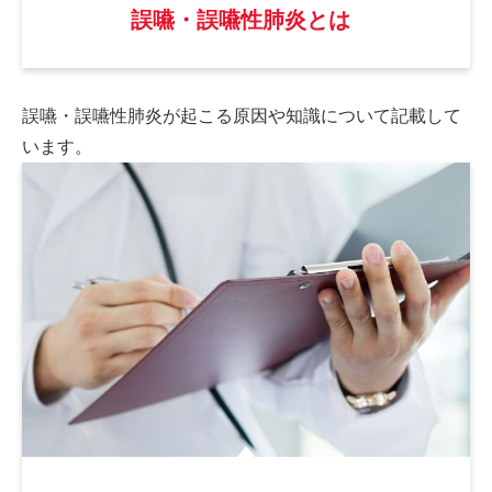
誤嚥・誤嚥性肺炎とは
誤嚥・誤嚥性肺炎が起こる原因や
知識について記載して
います。