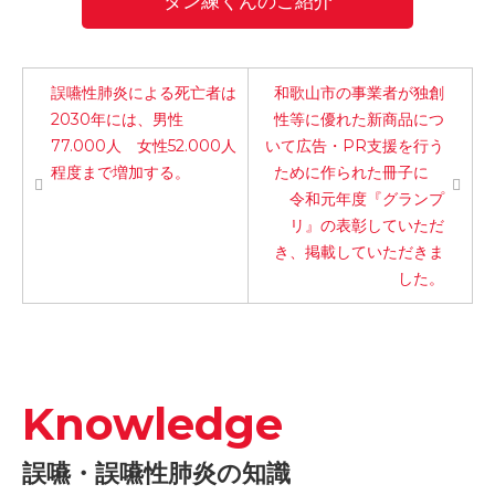
タン練くんのご紹介
誤嚥性肺炎による死亡者は
和歌山市の事業者が独創
2030年には、男性
性等に優れた新商品につ
77.000人 女性52.000人
いて広告・PR支援を行う
程度まで増加する。
ために作られた冊子に
令和元年度『グランプ
リ』の表彰していただ
き、掲載していただきま
した。
Knowledge
誤嚥・誤嚥性肺炎の知識