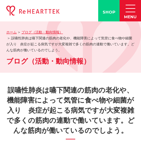
SHOP
MENU
ホーム
ブログ（活動・動向情報）
製品情報
誤嚥性肺炎は嚥下関連の筋肉の老化や、機能障害によって気管に食べ物や細菌
が入り 炎症が起こる病気ですが大変複雑で多くの筋肉の連動で働いています。ど
-「タン練くん」
んな筋肉が働いているのでしよう。
-「FACE LINE BOTTLE」
ブログ（活動・動向情報）
活動情報
-ブログ
誤嚥性肺炎は嚥下関連の筋肉の老化や、
-学会発表情報
機能障害によって気管に食べ物や細菌が
-お客様の声
-メディア紹介事例
入り 炎症が起こる病気ですが大変複雑
誤嚥・誤嚥性肺炎の知識
で多くの筋肉の連動で働いています。ど
んな筋肉が働いているのでしよう。
-誤嚥・誤嚥性肺炎とは
-誤嚥のQ&A(コラム)