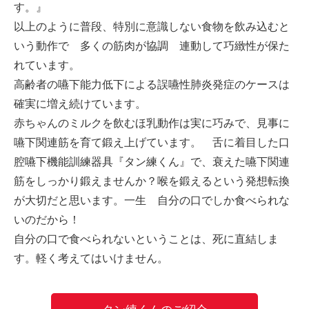
す。』
以上のように普段、特別に意識しない食物を飲み込むと
いう動作で 多くの筋肉が協調 連動して巧緻性が保た
れています。
高齢者の嚥下能力低下による誤嚥性肺炎発症のケースは
確実に増え続けています。
赤ちゃんのミルクを飲むほ乳動作は実に巧みで、見事に
嚥下関連筋を育て鍛え上げています。 舌に着目した口
腔嚥下機能訓練器具『タン練くん』で、衰えた嚥下関連
筋をしっかり鍛えませんか？喉を鍛えるという発想転換
が大切だと思います。一生 自分の口でしか食べられな
いのだから！
自分の口で食べられないということは、死に直結しま
す。軽く考えてはいけません。