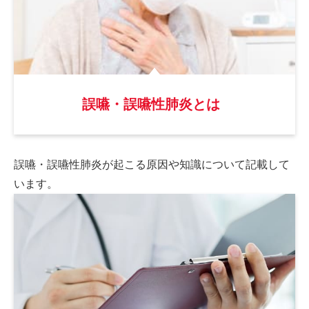
誤嚥・誤嚥性肺炎とは
誤嚥・誤嚥性肺炎が起こる原因や
知識について記載して
います。