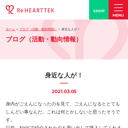
SHOP
MENU
ホーム
ブログ（活動・動向情報）
身近な人が！
製品情報
ブログ（活動・動向情報）
-「タン練くん」
-「FACE LINE BOTTLE」
活動情報
-ブログ
身近な人が！
-学会発表情報
-お客様の声
2021.03.05
-メディア紹介事例
身内がごえんになったのを見て、ごえんになるととても
誤嚥・誤嚥性肺炎の知識
しんどい事なんだ。これは何とかしないと思ったそうで
-誤嚥・誤嚥性肺炎とは
す。
-誤嚥のQ&A(コラム)
以前、NHKで紹介されたのを思い出して購入してくれま