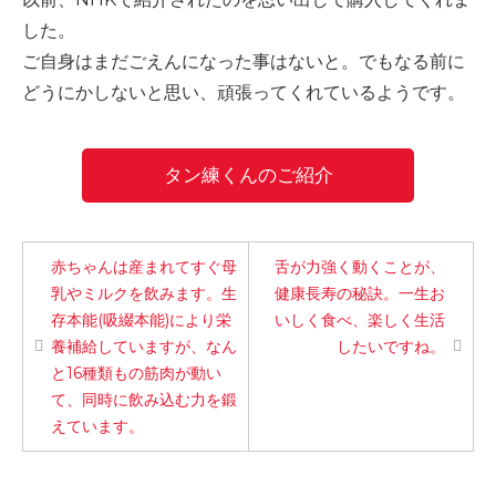
-誤嚥・誤嚥性肺炎の予防策
した。
ご自身はまだごえんになった事はないと。でもなる前に
会社情報
どうにかしないと思い、頑張ってくれているようです。
ショップ
タン練くんのご紹介
電話する
赤ちゃんは産まれてすぐ母
舌が力強く動くことが、
乳やミルクを飲みます。生
健康長寿の秘訣。一生お
存本能(吸綴本能)により栄
いしく食べ、楽しく生活
養補給していますが、なん
したいですね。
と16種類もの筋肉が動い
て、同時に飲み込む力を鍛
えています。