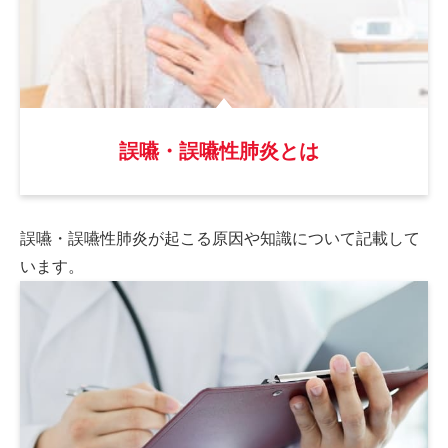
誤嚥・誤嚥性肺炎とは
誤嚥・誤嚥性肺炎が起こる原因や
知識について記載して
います。