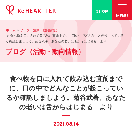
SHOP
MENU
ホーム
ブログ（活動・動向情報）
製品情報
食べ物を口に入れて飲み込む直前までに、口の中でどんなことが起こっている
か確認しましよう。菊谷武著、あなたの老いは舌からはじまる より
-「タン練くん」
ブログ（活動・動向情報）
-「FACE LINE BOTTLE」
活動情報
-ブログ
食べ物を口に入れて飲み込む直前まで
-学会発表情報
に、口の中でどんなことが起こってい
-お客様の声
るか確認しましよう。菊谷武著、あなた
-メディア紹介事例
の老いは舌からはじまる より
誤嚥・誤嚥性肺炎の知識
-誤嚥・誤嚥性肺炎とは
2021.08.14
-誤嚥のQ&A(コラム)