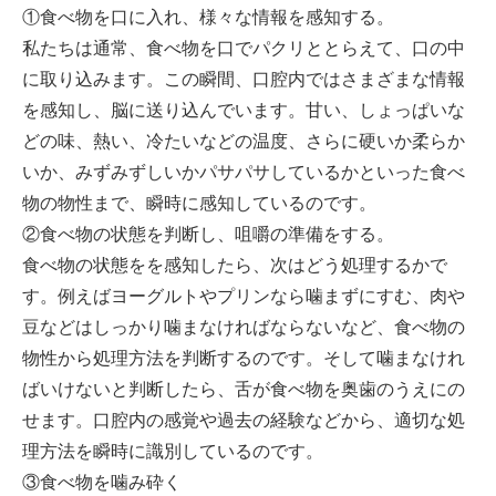
①食べ物を口に入れ、様々な情報を感知する。
-誤嚥・誤嚥性肺炎の予防策
私たちは通常、食べ物を口でパクリととらえて、口の中
会社情報
に取り込みます。この瞬間、口腔内ではさまざまな情報
を感知し、脳に送り込んでいます。甘い、しょっぱいな
ショップ
どの味、熱い、冷たいなどの温度、さらに硬いか柔らか
いか、みずみずしいかパサパサしているかといった食べ
物の物性まで、瞬時に感知しているのです。
電話する
②食べ物の状態を判断し、咀嚼の準備をする。
食べ物の状態をを感知したら、次はどう処理するかで
す。例えばヨーグルトやプリンなら噛まずにすむ、肉や
豆などはしっかり噛まなければならないなど、食べ物の
物性から処理方法を判断するのです。そして噛まなけれ
ばいけないと判断したら、舌が食べ物を奥歯のうえにの
せます。口腔内の感覚や過去の経験などから、適切な処
理方法を瞬時に識別しているのです。
③食べ物を噛み砕く