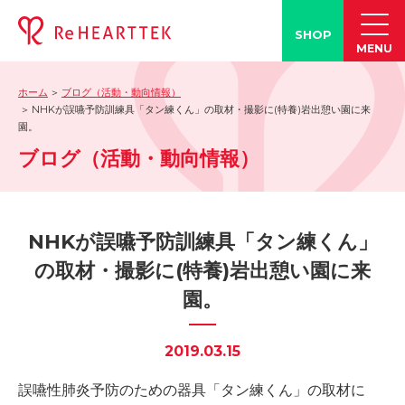
SHOP
MENU
ホーム
ブログ（活動・動向情報）
製品情報
NHKが誤嚥予防訓練具「タン練くん」の取材・撮影に(特養)岩出憩い園に来
園。
-「タン練くん」
ブログ（活動・動向情報）
-「FACE LINE BOTTLE」
活動情報
-ブログ
NHKが誤嚥予防訓練具「タン練くん」
-学会発表情報
の取材・撮影に(特養)岩出憩い園に来
-お客様の声
園。
-メディア紹介事例
誤嚥・誤嚥性肺炎の知識
2019.03.15
-誤嚥・誤嚥性肺炎とは
誤嚥性肺炎予防のための器具「タン練くん」の取材に
-誤嚥のQ&A(コラム)