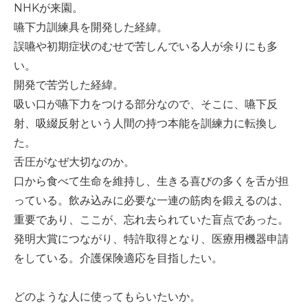
NHKが来園。
-誤嚥・誤嚥性肺炎の予防策
嚥下力訓練具を開発した経緯。
会社情報
誤嚥や初期症状のむせで苦しんでいる人が余りにも多
い。
ショップ
開発で苦労した経緯。
吸い口が嚥下力をつける部分なので、そこに、嚥下反
射、吸綴反射という人間の持つ本能を訓練力に転換し
電話する
た。
舌圧がなぜ大切なのか。
口から食べて生命を維持し、生きる喜びの多くを舌が担
っている。飲み込みに必要な一連の筋肉を鍛えるのは、
重要であり、ここが、忘れ去られていた盲点であった。
発明大賞につながり、特許取得となり、医療用機器申請
をしている。介護保険適応を目指したい。
どのような人に使ってもらいたいか。