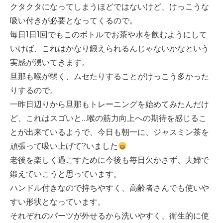
クタクタになってしまうほどではないけど、けっこうな
吸い付きが必要となってくるので。
毎日
1
日
1
回でもこのボトルでお茶や水を飲むようにして
いけば、これはかなり鍛えられるんじゃないかなという
実感が湧いてきます。
旦那も喉が弱く、ムセたりすることがけっこう多かった
りするので。
一昨日辺りから旦那もトレーニングを始めてみたんだけ
ど、これはスゴいと
…
喉の筋力向上への期待を感じるこ
とが出来ているようで、今日も朝一に、ジャスミン茶を
頑張って吸い上げて
?
いました
老後を楽しく過ごすために今後も毎日欠かさず、夫婦で
鍛えていこうと思っています。
ハンドル付きなので持ちやすく、高齢者さんでも使いや
すい形状となっています。
それぞれのパーツが外せるから洗いやすく、衛生的に使