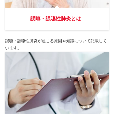
誤嚥・誤嚥性肺炎とは
誤嚥・誤嚥性肺炎が起こる原因や
知識について記載して
います。