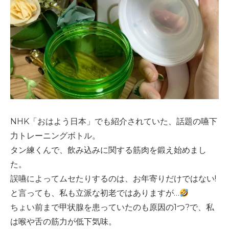
NHK
「おはよう日本」でも紹介されていた、話題の嚥下
力トレーニングボトル。
タン練くんで、飲み込みに関する筋肉を鍛え始めまし
た。
誤嚥によってムセたりするのは、お年寄りだけではない
!
と言っても、私も立派な初老ではありますが
…
ちょい前まで甲状腺を患っていたのも原因の
1
つ
?
で、私
は喉や舌の筋力が低下気味。