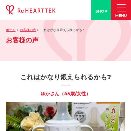
SHOP
MENU
ホーム
お客様の声
これはかなり鍛えられるかも?
製品情報
お客様の声
-「タン練くん」
-「FACE LINE BOTTLE」
活動情報
-ブログ
これはかなり鍛えられるかも?
-学会発表情報
-お客様の声
ゆかさん（45歳/女性）
-メディア紹介事例
誤嚥・誤嚥性肺炎の知識
-誤嚥・誤嚥性肺炎とは
-誤嚥のQ&A(コラム)