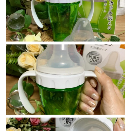
-誤嚥・誤嚥性肺炎の予防策
会社情報
ショップ
電話する