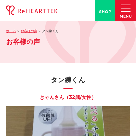
SHOP
MENU
ホーム
お客様の声
タン練くん
製品情報
お客様の声
-「タン練くん」
-「FACE LINE BOTTLE」
活動情報
-ブログ
タン練くん
-学会発表情報
-お客様の声
きゃんさん（32歳/女性）
-メディア紹介事例
誤嚥・誤嚥性肺炎の知識
-誤嚥・誤嚥性肺炎とは
-誤嚥のQ&A(コラム)