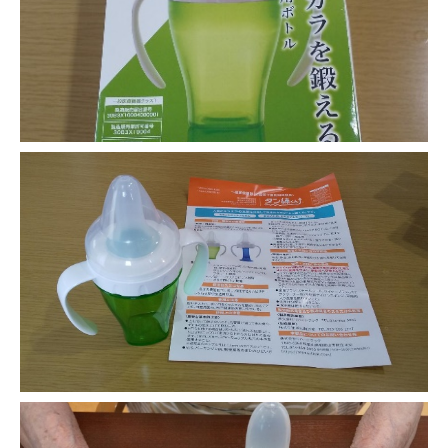
-誤嚥・誤嚥性肺炎の予防策
会社情報
ショップ
電話する