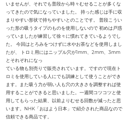
いませんが、それでも普段から時々むせることが多くな
ってきたので気になっていました。
持った感じは手に収
まりやすい形状で持ちやすいとのことです。
普段こうい
った形の吸うタイプのものを使用しないので
初めは戸惑
っていましたが練習して徐々に慣れてきているようでし
た。
今回はとろみをつけずに水やお茶などを使用しまし
たが、
トロミ用にはニップル穴が
1mm
、
2mm
、
3mm
とそれぞれになっ
ている物も別売りで販売されています。ですので現在ト
ロミを使用している人にでも訓練として使うことができ
ます。また吸う力が弱い人も穴の大きさを調整すれば使
用することができると思いました。一週間コツコツと使
用してもらった結果、以前よりむせる回数が減ったと思
います。
NHK
「おはよう日本」で紹介された商品なので
信頼できる商品です。