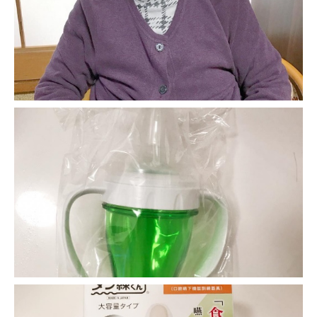
-誤嚥・誤嚥性肺炎の予防策
会社情報
ショップ
電話する