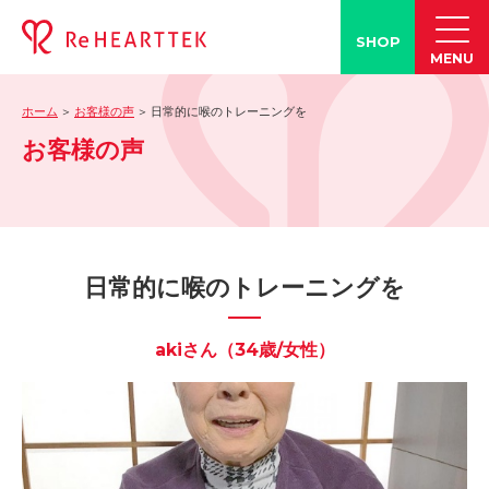
SHOP
MENU
ホーム
お客様の声
日常的に喉のトレーニングを
製品情報
お客様の声
-「タン練くん」
-「FACE LINE BOTTLE」
活動情報
-ブログ
日常的に喉のトレーニングを
-学会発表情報
-お客様の声
akiさん（34歳/女性）
-メディア紹介事例
誤嚥・誤嚥性肺炎の知識
-誤嚥・誤嚥性肺炎とは
-誤嚥のQ&A(コラム)