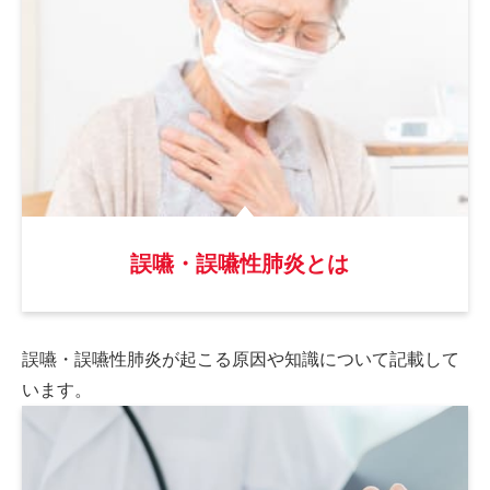
誤嚥・誤嚥性肺炎とは
誤嚥・誤嚥性肺炎が起こる原因や
知識について記載して
います。