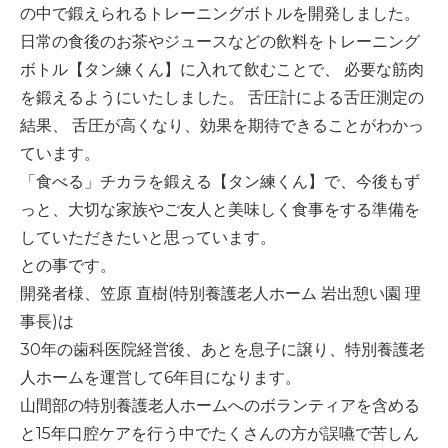
の中で鍛えられるトレーニングボトルを開発しました。
日常の食後のお茶やジュースなどの飲料をトレーニング
ボトル【タン練くん】に入れて飲むことで、
必要な筋肉
を鍛えるようにいたしました。
舌圧計による舌圧測定の
結果、
舌圧が高くなり、効果を期待できることがわかっ
ています。
「食べる」チカラを鍛える【タン練くん】で、今後もず
っと、大切な家族やご友人と美味しく食事をする準備を
していただきたいと思っています。
との事です。
開発者様、笠原
直樹
(
特別養護老人ホーム
岩出憩い園
理
事長
)
は
30
年の歯科医院経営後、あとを息子に譲り、特別養護老
人ホームを運営して
6
年目になります。
山間部の特別養護老人ホームへのボランティアを含める
と
15
年口腔ケアを行う中でたくさんの方が誤嚥で苦しん