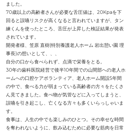
ました。
70
歳以上の高齢者さんが必要な舌圧値は、
20Kpa
を下
回ると誤嚥リスクが高くなると言われていますが、タン
練くんを使ったところ、舌圧が上昇した検証結果が発表
されています。
開発者様、笠原
直樹
(
特別養護老人ホーム
岩出憩い園
理
事長
)
の想いとして、、、
自分の口から食べられず、点滴で栄養をとる。
30
年の歯科医院経営で後半
10
年間での山間部への老人ホ
ームへの口腔ケアボランティア、老人ホーム開設
5
年間
の中で、食べる力が弱まっている高齢者の方々をたくさ
ん見てきました。食べ物が気管などに入ってしまうと、
誤嚥を引き起こし、亡くなる方々も多くいらっしゃいま
す。
食事は、人生の中でも楽しみのひとつ。その幸せな時間
を奪われないように、飲み込むために必要な筋肉を日常