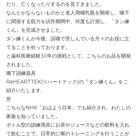
だり、亡くなったりするのを見てきました。
なんとかならないものかと老人用哺乳瓶を開発し、嚥下
に関係する筋力を試作期間中、何度も計測し、「タン練
くん」を完成させました。
タン練くんが今後、誤嚥で苦しんでいる方々のお役に立
てることを祈っております。
と歯科医療経験
30
年の挑戦として、こちらのお品を開発
されました。
嚥下訓練器具
ReHEARTTEK(
リハートテック
)
の『タン練くん』をご
紹介いたします。
所
こちらな
NHK
「おはよう日本」でも紹介され、わたしの
家族も知っていました。
ボトル型の訓練用具にお茶やジュースなどの飲料を入れ
て飲むことで、日常的に喉のトレーニングを行うことが