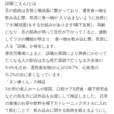
誤嚥
(
ごえん
)
とは
舌の筋肉は舌骨と喉頭蓋に繋がっており、通常食べ物を
飲み込む際、気管に食べ物が
入り込まないように自然に
フタ
(
喉頭蓋
)
をする仕組みがあります
(
嚥下反射
)
。
高齢
になり、舌の筋肉が弱って舌圧が下がってくると、連動
してフタの機能が弱まり、
食べ物を飲み込む際、気管に
入る『誤嚥』が発生します。
厚生労働省によると、誤嚥が原因により肺炎にかかって
亡くなる人の割合は主な死亡原因で亡くなる方全体の
9.4%
を占め、悪性新生物
(
がん
)
の
28.7%
、心疾患の
15.2%
の次に多くなっています。
「タン練くん」の検証
3
か所の老人ホームや医院、口腔ケア
&
摂食・嚥下研究会
などの先生方に試作品をお渡しして検証しました。
日常
の食後のお茶や飲料を嚥下力トレーニングボトルに入れ
て飲むことで、飲み込みに関する筋肉を鍛えるようにし