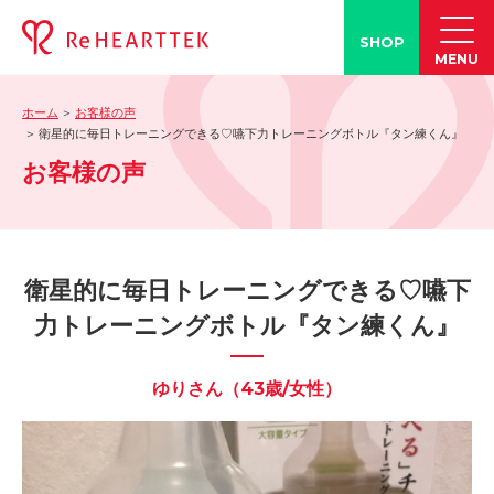
SHOP
MENU
ホーム
お客様の声
製品情報
衛星的に毎日トレーニングできる♡嚥下力トレーニングボトル『タン練くん』
お客様の声
-「タン練くん」
-「FACE LINE BOTTLE」
活動情報
-ブログ
衛星的に毎日トレーニングできる♡嚥下
-学会発表情報
力トレーニングボトル『タン練くん』
-お客様の声
-メディア紹介事例
ゆりさん（43歳/女性）
誤嚥・誤嚥性肺炎の知識
-誤嚥・誤嚥性肺炎とは
-誤嚥のQ&A(コラム)