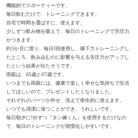
機能的でスポーティーです。
毎日飲むだけで、トレーニングできます。
自宅で時間を選ばすに、使えます。
少しずつ飲み物を吸えて、毎日のトレーニングで舌圧力
がつきます。
約
3
か月に渡り、毎日
1
回使用し、嚥下力トレーニングし
たところ、飲み込むのに影響を与える舌圧力がアップし
たという結果が出たそうです。
両親は、
65
歳と
67
歳です。
いつまでも両親には、健康で楽しく幸せな気持ちで生活
してほしいので、プレゼントしたくなりました。
それぞれのパーツが外せ、洗えて衛生的に使えます。
いつでも清潔に保つことができ、うれしいです。
毎日朝夕に
1
分ずつ『タン練くん』を使用するだけなの
で、毎日のトレーニングが習慣化しやすいです。