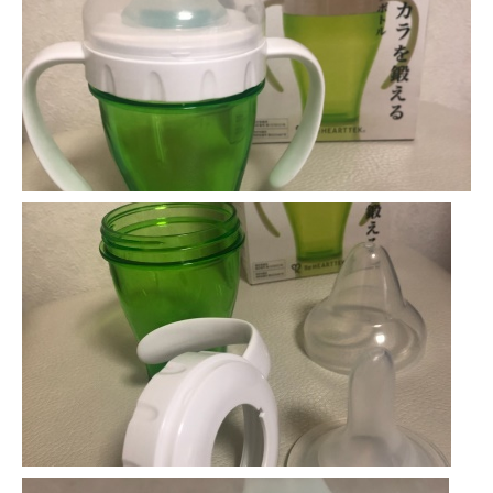
-誤嚥・誤嚥性肺炎の予防策
会社情報
ショップ
電話する