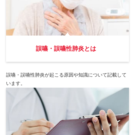
誤嚥・誤嚥性肺炎とは
誤嚥・誤嚥性肺炎が起こる原因や
知識について記載して
います。