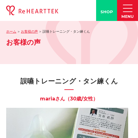
SHOP
MENU
ホーム
お客様の声
誤嚥トレーニング・タン練くん
製品情報
お客様の声
-「タン練くん」
-「FACE LINE BOTTLE」
活動情報
-ブログ
誤嚥トレーニング・タン練くん
-学会発表情報
-お客様の声
mariaさん（30歳/女性）
-メディア紹介事例
誤嚥・誤嚥性肺炎の知識
-誤嚥・誤嚥性肺炎とは
-誤嚥のQ&A(コラム)