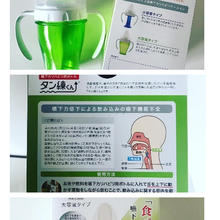
-誤嚥・誤嚥性肺炎の予防策
会社情報
ショップ
電話する