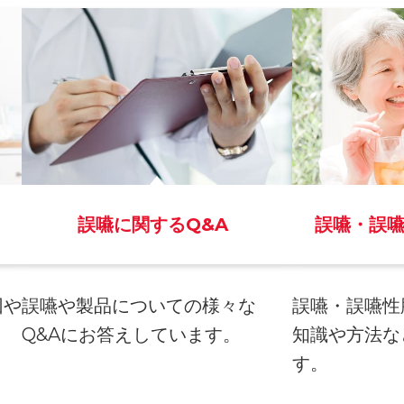
誤嚥に関するQ&A
誤嚥・誤
因や
誤嚥や製品についての様々な
誤嚥・誤嚥性
。
Q&Aにお答えしています。
知識や方法な
す。