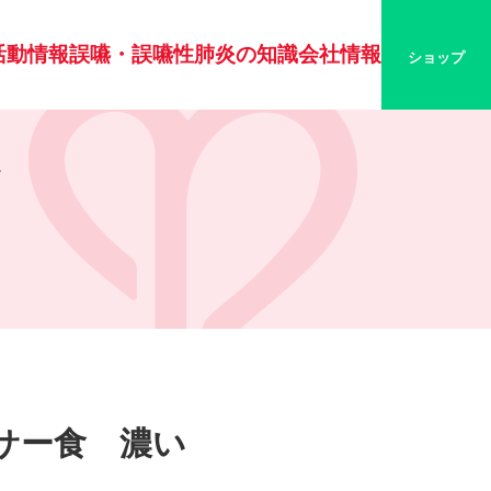
活動情報
誤嚥・誤嚥性肺炎の知識
会社情報
ショップ
。
サー食 濃い