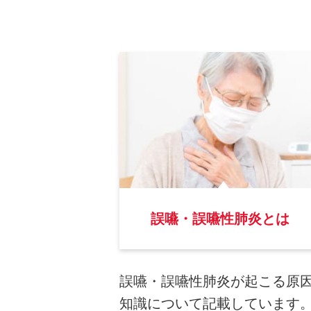
誤嚥・誤嚥性肺炎とは
誤嚥・誤嚥性肺炎が起こる原
知識について記載しています