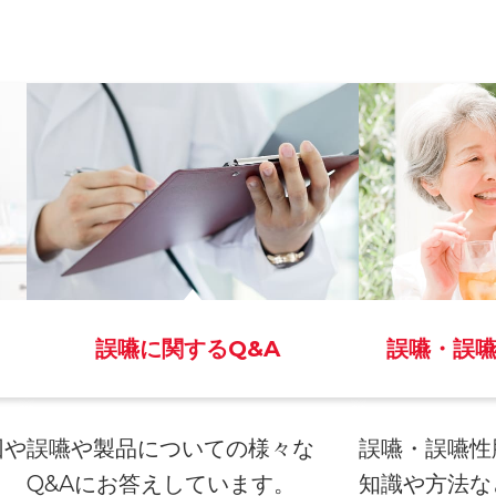
誤嚥に関するQ&A
誤嚥・誤
因や
誤嚥や製品についての様々な
誤嚥・誤嚥性
。
Q&Aにお答えしています。
知識や方法な