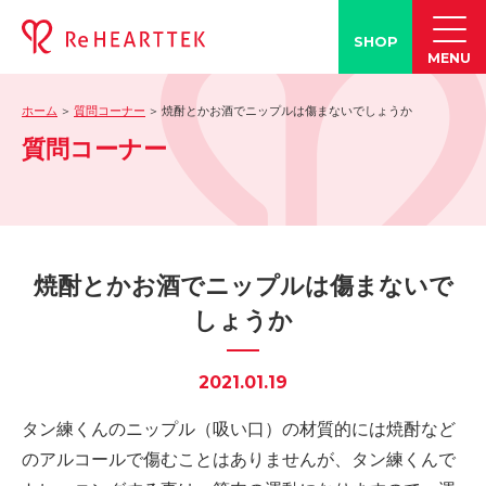
SHOP
MENU
ホーム
質問コーナー
焼酎とかお酒でニップルは傷まないでしょうか
製品情報
質問コーナー
-「タン練くん」
-「FACE LINE BOTTLE」
活動情報
-ブログ
焼酎とかお酒でニップルは傷まないで
-学会発表情報
しょうか
-お客様の声
-メディア紹介事例
2021.01.19
誤嚥・誤嚥性肺炎の知識
タン練くんのニップル（吸い口）の材質的には焼酎など
-誤嚥・誤嚥性肺炎とは
のアルコールで傷むことはありませんが、タン練くんで
-誤嚥のQ&A(コラム)