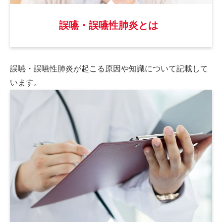
誤嚥・誤嚥性肺炎とは
誤嚥・誤嚥性肺炎が起こる原因や
知識について記載して
います。