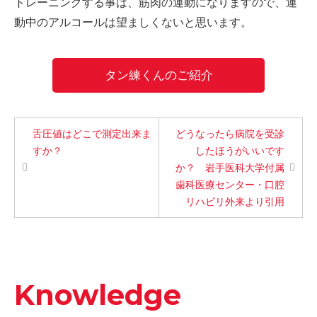
トレーニングする事は、筋肉の運動になりますので、運
-誤嚥・誤嚥性肺炎の予防策
動中のアルコールは望ましくないと思います。
会社情報
タン練くんのご紹介
ショップ
電話する
舌圧値はどこで測定出来ま
どうなったら病院を受診
すか？
したほうがいいです
か？ 岩手医科大学付属
歯科医療センター・口腔
リハビリ外来より引用
Knowledge