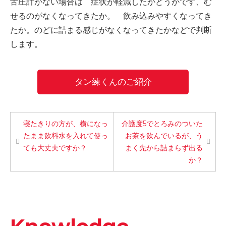
舌圧計がない場合は 症状が軽減したかどうかです、む
-誤嚥・誤嚥性肺炎の予防策
せるのがなくなってきたか。 飲み込みやすくなってき
会社情報
たか。のどに詰まる感じがなくなってきたかなどで判断
します。
ショップ
タン練くんのご紹介
電話する
寝たきりの方が、横になっ
介護度5でとろみのついた
たまま飲料水を入れて使っ
お茶を飲んでいるが、う
ても大丈夫ですか？
まく先から詰まらず出る
か？