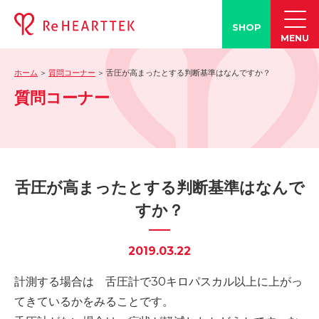
SHOP
MENU
ホーム
質問コーナー
舌圧が高まったとする判断基準はなんですか？
製品情報
質問コーナー
-「タン練くん」
-「FACE LINE BOTTLE」
活動情報
-ブログ
舌圧が高まったとする判断基準はなんで
-学会発表情報
すか？
-お客様の声
-メディア紹介事例
2019.03.22
誤嚥・誤嚥性肺炎の知識
計測する場合は 舌圧計で30キロパスカル以上に上がっ
-誤嚥・誤嚥性肺炎とは
てきているかをみることです。
-誤嚥のQ&A(コラム)