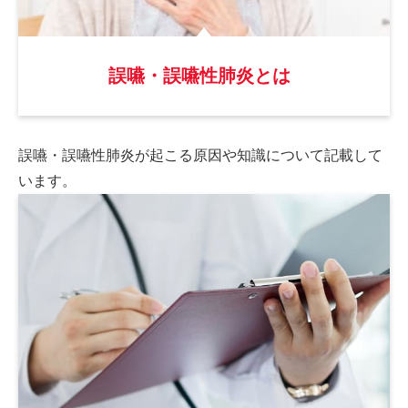
誤嚥・誤嚥性肺炎とは
誤嚥・誤嚥性肺炎が起こる原因や
知識について記載して
います。