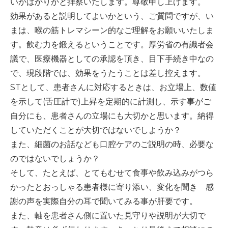
いかばかりかと拝察いたします。尊敬申し上げます。
-誤嚥・誤嚥性肺炎の予防策
効果があると説明してよいかという、ご質問ですが、い
会社情報
まは、喉の筋トレマシーン的なご理解をお願いいたしま
す。飲む力を鍛えるということです。厚労省の有識者会
ショップ
議で、医療機器としての承認を頂き、目下手続き中なの
で、現段階では、効果をうたうことは差し控えます。
STとして、患者さんに対応するときは、お立場上、数値
電話する
を示して(舌圧計で)上昇を定期的に計測し、示す事がご
自分にも、患者さんの立場にも大切かと思います。納得
していただくことが大切ではないでしようか？
また、細菌のお話なども口腔ケアのご説明の時、必要な
のではないでしょうか？
そして、たとえば、とてもむせて食事や飲み込みがつら
かったとおっしゃる患者様に寄り添い、変化を聞き 感
謝の声を実際自分の耳で聞いてみる事が肝要です。
また、軸を患者さん側に置いた見守りや説明が大切で