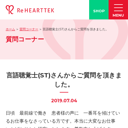
SHOP
MENU
ホーム
質問コーナー
言語聴覚士(ST)さんからご質問を頂きました。
製品情報
質問コーナー
-「タン練くん」
-「FACE LINE BOTTLE」
活動情報
-ブログ
言語聴覚士(ST)さんからご質問を頂きま
-学会発表情報
した。
-お客様の声
-メディア紹介事例
2019.07.04
誤嚥・誤嚥性肺炎の知識
日頃 最前線で働き 患者様の声に 一番耳を傾けてい
-誤嚥・誤嚥性肺炎とは
るお仕事をなさっている方です。本当に大変なお仕事
-誤嚥のQ&A(コラム)