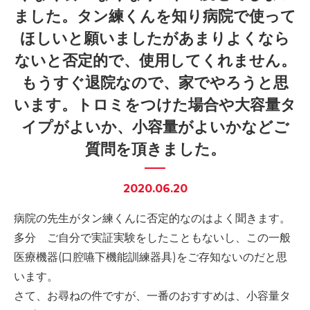
ました。タン練くんを知り病院で使って
-誤嚥・誤嚥性肺炎の予防策
ほしいと願いましたがあまりよくなら
会社情報
ないと否定的で、使用してくれません。
ショップ
もうすぐ退院なので、家でやろうと思
います。トロミをつけた場合や大容量タ
イプがよいか、小容量がよいかなどご
電話する
質問を頂きました。
2020.06.20
病院の先生がタン練くんに否定的なのはよく聞きます。
多分 ご自分で実証実験をしたこともないし、この一般
医療機器(口腔嚥下機能訓練器具)をご存知ないのだと思
います。
さて、お尋ねの件ですが、一番のおすすめは、小容量タ