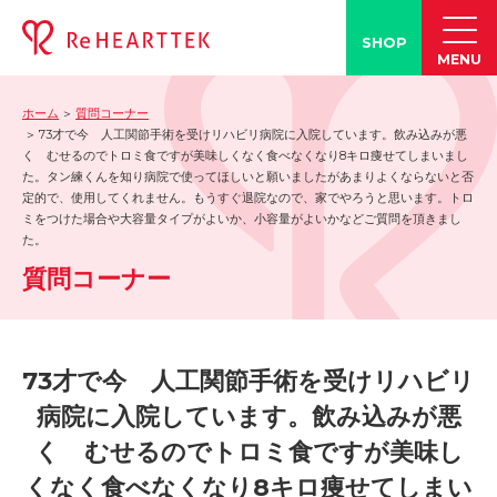
SHOP
MENU
ホーム
質問コーナー
製品情報
73才で今 人工関節手術を受けリハビリ病院に入院しています。飲み込みが悪
く むせるのでトロミ食ですが美味しくなく食べなくなり8キロ痩せてしまいまし
-「タン練くん」
た。タン練くんを知り病院で使ってほしいと願いましたがあまりよくならないと否
定的で、使用してくれません。もうすぐ退院なので、家でやろうと思います。トロ
-「FACE LINE BOTTLE」
ミをつけた場合や大容量タイプがよいか、小容量がよいかなどご質問を頂きまし
活動情報
た。
質問コーナー
-ブログ
-学会発表情報
-お客様の声
73才で今 人工関節手術を受けリハビリ
-メディア紹介事例
病院に入院しています。飲み込みが悪
誤嚥・誤嚥性肺炎の知識
く むせるのでトロミ食ですが美味し
-誤嚥・誤嚥性肺炎とは
くなく食べなくなり8キロ痩せてしまい
-誤嚥のQ&A(コラム)