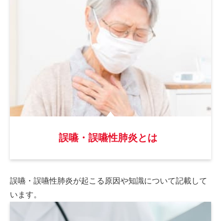
誤嚥・誤嚥性肺炎とは
誤嚥・誤嚥性肺炎が起こる原因や
知識について記載して
います。