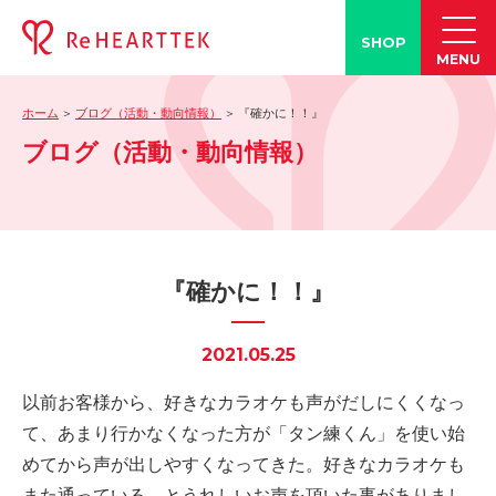
SHOP
MENU
ホーム
ブログ（活動・動向情報）
『確かに！！』
製品情報
ブログ（活動・動向情報）
-「タン練くん」
-「FACE LINE BOTTLE」
活動情報
-ブログ
『確かに！！』
-学会発表情報
-お客様の声
2021.05.25
-メディア紹介事例
以前お客様から、好きなカラオケも声がだしにくくなっ
誤嚥・誤嚥性肺炎の知識
て、あまり行かなくなった方が「タン練くん」を使い始
-誤嚥・誤嚥性肺炎とは
めてから声が出しやすくなってきた。好きなカラオケも
-誤嚥のQ&A(コラム)
また通っている、とうれしいお声を頂いた事がありまし