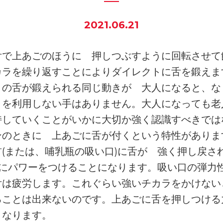
2021.06.21
舌で上あごのほうに 押しつぶすように回転させて
カラを繰り返すことによりダイレクトに舌を鍛えま
きの舌が鍛えられる同じ動きが 大人になると、な
きを利用しない手はありません。大人になっても老
持していくことがいかに大切か強く認識すべきでは
ンのときに 上あごに舌が付くという特性がありま
(または、哺乳瓶の吸い口)に舌が 強く押し戻さ
舌にパワーをつけることになります。吸い口の弾力
舌は疲労します。これぐらい強いチカラをかけない
ることは出来ないのです。上あごに舌を押しつける
くなります。