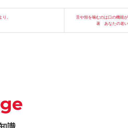
より。
舌や頬を噛むのは口の機能が
著 あなたの老い
dge
知識