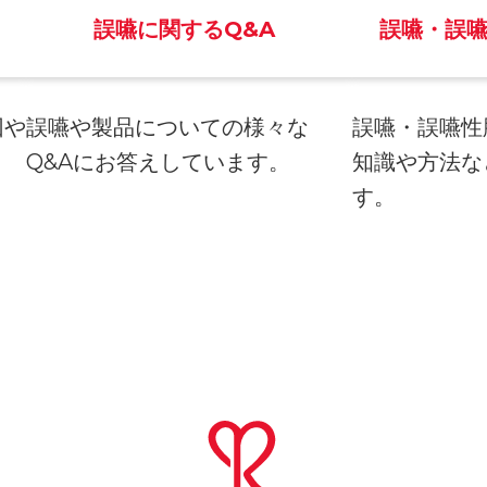
誤嚥に関するQ&A
誤嚥・誤
因や
誤嚥や製品についての様々な
誤嚥・誤嚥性
。
Q&Aにお答えしています。
知識や方法な
す。