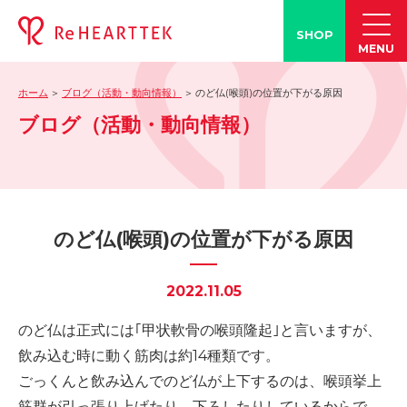
SHOP
MENU
ホーム
ブログ（活動・動向情報）
のど仏(喉頭)の位置が下がる原因
製品情報
ブログ（活動・動向情報）
-「タン練くん」
-「FACE LINE BOTTLE」
活動情報
-ブログ
のど仏(喉頭)の位置が下がる原因
-学会発表情報
-お客様の声
2022.11.05
-メディア紹介事例
のど仏は正式には｢甲状軟骨の喉頭隆起｣と言いますが、
誤嚥・誤嚥性肺炎の知識
飲み込む時に動く筋肉は約14種類です。
-誤嚥・誤嚥性肺炎とは
ごっくんと飲み込んでのど仏が上下するのは、喉頭挙上
-誤嚥のQ&A(コラム)
筋群が引っ張り上げたり、下ろしたりしているからで