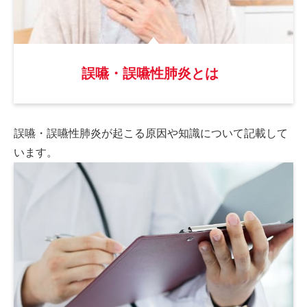
誤嚥・誤嚥性肺炎とは
誤嚥・誤嚥性肺炎が起こる原因や
知識について記載して
います。