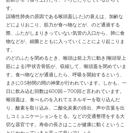
-誤嚥・誤嚥性肺炎の予防策
す。
誤嚥性肺炎の原因である喉頭蓋(ふた)の衰えは、加齢な
会社情報
どによりおこり、筋力が食べ物などが、のど通過する
際、ふたがしまりきっていない気管の入口から、肺に食
ショップ
物などが、細菌とともに入っていくことにより起こりま
す。
電話する
のどのふたを閉めるとき、喉頭は前上方に動き(喉頭挙上
筋による)甲状舌骨筋が、収縮して、喉頭蓋を閉めていま
す。食べ物などが通過したら、呼吸を開始するという、
まさに0.5秒間の間の神業が行われています。しかも、一
日に飲み込む回数は600回～700回と言われています。
喉頭蓋は、食べものを入れてエネルギーを取り込んだ
り、酸素を取り込み、二酸化炭素の排出、声や言葉を出
しコミュニケーションをとる。などの交通整理をする大
切な器官です。寿命の長さはここが健康に動くというこ
とにかかっていると言って良いでしょう。