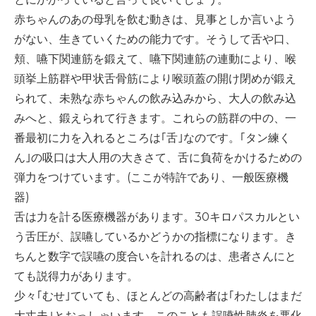
赤ちゃんのあの母乳を飲む動きは、見事としか言いよう
がない、生きていくための能力です。そうして舌や口、
頬、嚥下関連筋を鍛えて、嚥下関連筋の連動により、喉
頭挙上筋群や甲状舌骨筋により喉頭蓋の開け閉めが鍛え
られて、未熟な赤ちゃんの飲み込みから、大人の飲み込
みへと、鍛えられて行きます。これらの筋群の中の、一
番最初に力を入れるところは｢舌｣なのです。｢タン練く
ん｣の吸口は大人用の大きさて、舌に負荷をかけるための
弾力をつけています。(ここが特許であり、一般医療機
器)
舌は力を計る医療機器があります。30キロパスカルとい
う舌圧が、誤嚥しているかどうかの指標になります。き
ちんと数字で誤嚥の度合いを計れるのは、患者さんにと
ても説得力があります。
少々｢むせ｣ていても、ほとんどの高齢者は｢わたしはまだ
大丈夫｣とおっしゃいます。このことも誤嚥性肺炎を悪化