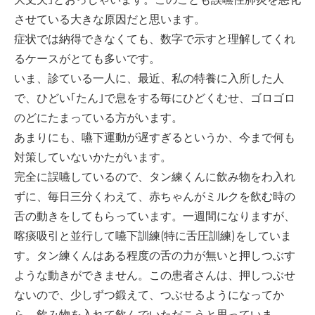
させている大きな原因だと思います。
症状では納得できなくても、数字で示すと理解してくれ
るケースがとても多いです。
いま、診ている一人に、最近、私の特養に入所した人
で、ひどい｢たん｣で息をする毎にひどくむせ、ゴロゴロ
のどにたまっている方がいます。
あまりにも、嚥下運動が遅すぎるというか、今まで何も
対策していないかたがいます。
完全に誤嚥しているので、タン練くんに飲み物をわ入れ
ずに、毎日三分くわえて、赤ちゃんがミルクを飲む時の
舌の動きをしてもらっています。一週間になりますが、
喀痰吸引と並行して嚥下訓練(特に舌圧訓練)をしていま
す。タン練くんはある程度の舌の力が無いと押しつぶす
ような動きができません。この患者さんは、押しつぶせ
ないので、少しずつ鍛えて、つぶせるようになってか
ら、飲み物を入れて飲んでいただこうと思っていま