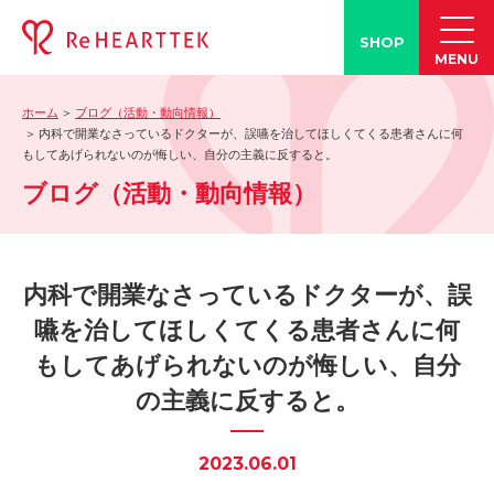
SHOP
MENU
ホーム
ブログ（活動・動向情報）
製品情報
内科で開業なさっているドクターが、誤嚥を治してほしくてくる患者さんに何
もしてあげられないのが悔しい、自分の主義に反すると。
-「タン練くん」
ブログ（活動・動向情報）
-「FACE LINE BOTTLE」
活動情報
-ブログ
内科で開業なさっているドクターが、誤
-学会発表情報
嚥を治してほしくてくる患者さんに何
-お客様の声
もしてあげられないのが悔しい、自分
-メディア紹介事例
の主義に反すると。
誤嚥・誤嚥性肺炎の知識
-誤嚥・誤嚥性肺炎とは
2023.06.01
-誤嚥のQ&A(コラム)