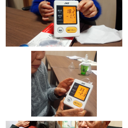
-誤嚥・誤嚥性肺炎の予防策
会社情報
ショップ
電話する