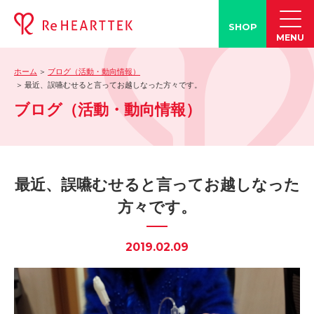
SHOP
MENU
ホーム
ブログ（活動・動向情報）
製品情報
最近、誤嚥むせると言ってお越しなった方々です。
ブログ（活動・動向情報）
-「タン練くん」
-「FACE LINE BOTTLE」
活動情報
-ブログ
最近、誤嚥むせると言ってお越しなった
-学会発表情報
方々です。
-お客様の声
-メディア紹介事例
2019.02.09
誤嚥・誤嚥性肺炎の知識
-誤嚥・誤嚥性肺炎とは
-誤嚥のQ&A(コラム)