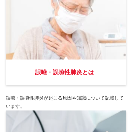
誤嚥・誤嚥性肺炎とは
誤嚥・誤嚥性肺炎が起こる原因や
知識について記載して
います。