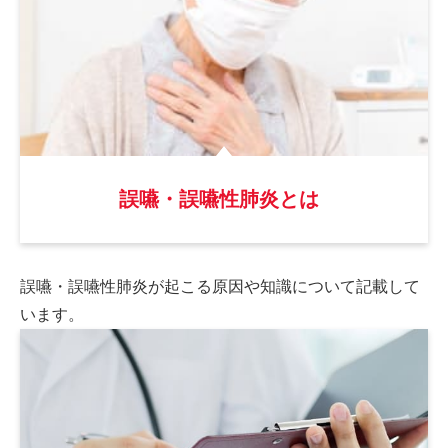
誤嚥・誤嚥性肺炎とは
誤嚥・誤嚥性肺炎が起こる原因や
知識について記載して
います。