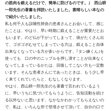
の筋肉を鍛えるだけで、簡単に防げるのです。
｣ 西山耕
-誤嚥・誤嚥性肺炎の予防策
一郎先生の著書を拝読いたしました。素晴らしい本なの
会社情報
で紹介いたしました。
私も何千人も誤嚥性肺炎の患者さんとお会いして、感じ
ショップ
たことは、やはり、早い時期に鍛えることが重要だとお
もいます。のど仏が下がってしまって、痰がたくさん出
て、ゴボゴボむせてしまっている方は、鍛えること自体
電話する
出来なくなっている方が多いからです。｢タン練くん｣を
使っても 口の中のニップルを押し潰すことが出来なく
なってしまっているかたは、回復してこない方も一定数
います。そんな患者さんにであったときは、もう少し早
く来てくれていたらと、むなしくなります。
やはり、西山耕一郎先生のも著書で言われているよう
に、早いうちに気づいてもらうように、告知活動を続け
る以外ないと思います。なかなかわかってもらえないの
で、私は、いろんな所で登壇させて頂いて、自分の口で