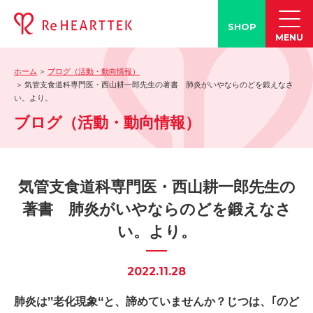
SHOP
MENU
ホーム
ブログ（活動・動向情報）
製品情報
気管支食道科専門医・西山耕一郎先生の著書 肺炎がいやならのどを鍛えなさ
い。より。
-「タン練くん」
ブログ（活動・動向情報）
-「FACE LINE BOTTLE」
活動情報
-ブログ
気管支食道科専門医・西山耕一郎先生の
-学会発表情報
著書 肺炎がいやならのどを鍛えなさ
-お客様の声
い。より。
-メディア紹介事例
誤嚥・誤嚥性肺炎の知識
2022.11.28
-誤嚥・誤嚥性肺炎とは
肺炎は”老化現象“と、諦めていませんか？じつは、｢のど
-誤嚥のQ&A(コラム)