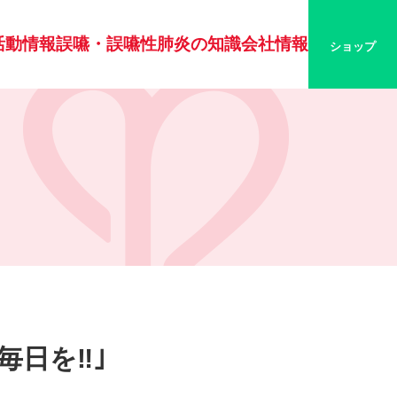
活動情報
誤嚥・誤嚥性肺炎の知識
会社情報
ショップ
毎日を‼｣