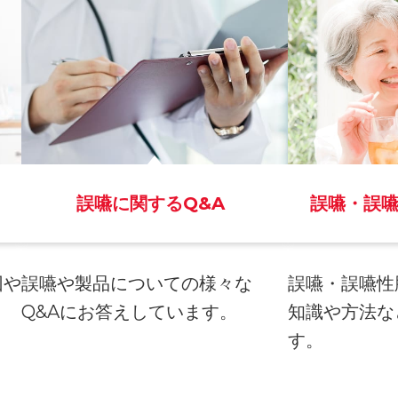
誤嚥に関するQ&A
誤嚥・誤
因や
誤嚥や製品についての様々な
誤嚥・誤嚥性
。
Q&Aにお答えしています。
知識や方法な
す。