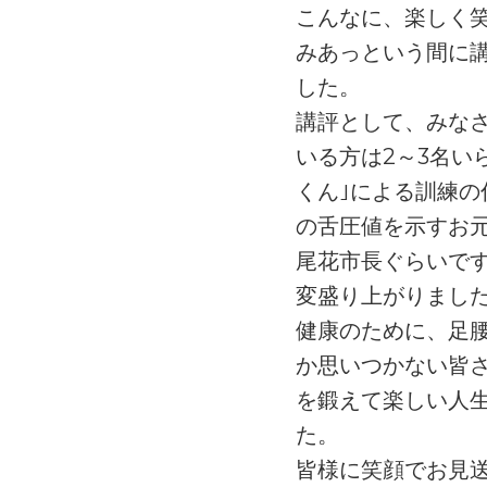
こんなに、楽しく
みあっという間に
した。
講評として、みな
いる方は2～3名い
くん｣による訓練の
の舌圧値を示すお元
尾花市長ぐらいです
変盛り上がりまし
健康のために、足
か思いつかない皆さ
を鍛えて楽しい人
た。
皆様に笑顔でお見