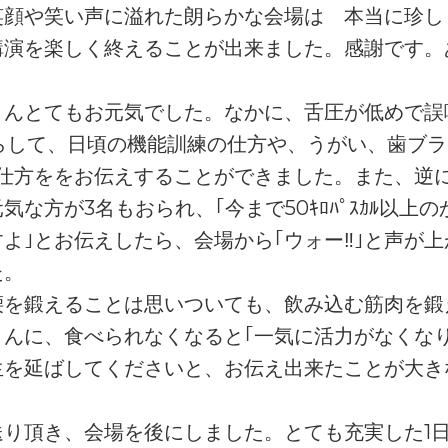
笑顔や笑い声に溢れた朗らかな会場は 本当に珍し
講演を楽しく終えることが出来ました。感謝です。
さんとてもお元気でした。なかに、舌圧が低めで誤
らして、日頃の機能訓練の仕方や、うがい、歯ブラ
仕方ををお伝えすることができました。また、逆に、50
気な方が3名もおられ、｢今まで50ｷﾛﾊﾟｽｶﾙ以上
よ｣とお伝えしたら、会場から｢ウォー‼｣と声が
た。
腰を鍛えることは思いついても、飲み込む筋肉を鍛
んに、食べられなくなると｢一気に活力がなくな
生を延ばしてくださいと、お伝え出来たことが大き
送り頂き、会場を後にしました。とても充実した1