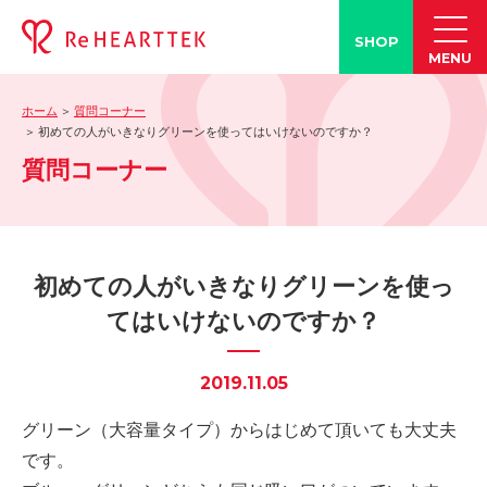
SHOP
MENU
ホーム
質問コーナー
製品情報
初めての人がいきなりグリーンを使ってはいけないのですか？
質問コーナー
-「タン練くん」
-「FACE LINE BOTTLE」
活動情報
-ブログ
初めての人がいきなりグリーンを使っ
-学会発表情報
てはいけないのですか？
-お客様の声
-メディア紹介事例
2019.11.05
誤嚥・誤嚥性肺炎の知識
グリーン（大容量タイプ）からはじめて頂いても大丈夫
-誤嚥・誤嚥性肺炎とは
です。
-誤嚥のQ&A(コラム)