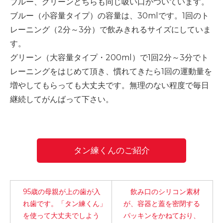
ブルー、グリーンどちらも同じ吸い口がついています。
-誤嚥・誤嚥性肺炎の予防策
ブルー（小容量タイプ）の容量は、30mlです。1回のト
会社情報
レーニング（2分～3分）で飲みきれるサイズにしていま
す。
ショップ
グリーン（大容量タイプ・200ml）で1回2分～3分でト
レーニングをはじめて頂き、慣れてきたら1回の運動量を
増やしてもらっても大丈夫です。無理のない程度で毎日
電話する
継続してがんばって下さい。
タン練くんのご紹介
95歳の母親が上の歯が入
飲み口のシリコン素材
れ歯です。「タン練くん」
が、容器と蓋を密閉する
を使って大丈夫でしよう
パッキンをかねており、