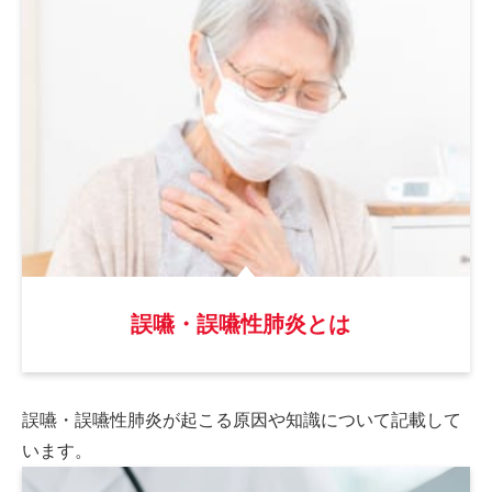
誤嚥・誤嚥性肺炎とは
誤嚥・誤嚥性肺炎が起こる原因や
知識について記載して
います。